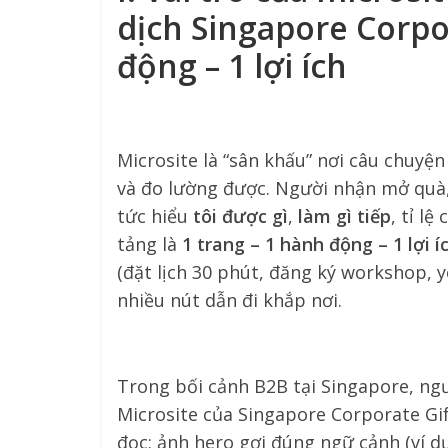
dịch
Singapore Corpo
động – 1 lợi ích
Microsite là “sân khấu” nơi câu chuyệ
và đo lường được. Người nhận mở quà
tức hiểu
tôi được gì
,
làm gì tiếp
, tỉ l
tảng là
1 trang – 1 hành động – 1 lợi í
(đặt lịch 30 phút, đăng ký workshop, yê
nhiều nút dẫn đi khắp nơi.
Trong bối cảnh B2B tại Singapore, n
Microsite của Singapore Corporate Gif
đọc: ảnh hero gợi đúng ngữ cảnh (ví dụ