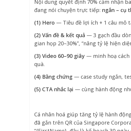
Nội dung quyết định 70% cảm nhận ban
đang nói chuyện trực tiếp:
ngắn – cụ t
(1) Hero
— Tiêu đề lợi ích + 1 câu mô tả
(2) Vấn đề & kết quả
— 3 gạch đầu dòng
gian họp 20–30%”, “nâng tỷ lệ hiện diệ
(3) Video 60–90 giây
— minh hoạ cách g
quà.
(4) Bằng chứng
— case study ngắn, te
(5) CTA nhắc lại
— cùng hành động như
Cá nhân hoá giúp tăng tỷ lệ hành động
đã gắn trên QR của Singapore Corpora
“{FirstName}, đây là kế hoạch 30 ngày 