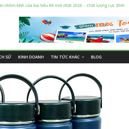
ăn nhôm kính cửa lùa Siêu Rẻ mới nhất 2026 – Chất lượng cực đỉnh
ỉ sửa cửa nhôm kính Tân Phú Tphcm tận nơi giá rẻ, uy tín nhất hiện 
í cắt kính cường lực Quận 12 theo yêu cầu Siêu Rẻ Lại Độc Quyền
 nắng ngoài trời sân trường siêu bền được các trường sử dụng nhiều
ý bán tập vở học sinh giá sỉ tại Tphcm uy tín được đánh giá High
ỊCH SỬ
KINH DOANH
TIN TỨC KHÁC
BLOG