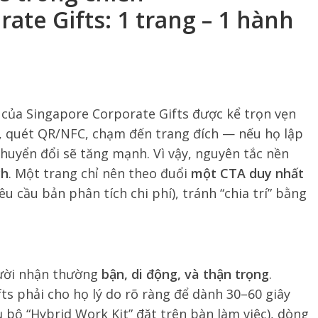
rate Gifts
: 1 trang – 1 hành
n của Singapore Corporate Gifts được kể trọn vẹn
, quét QR/NFC, chạm đến trang đích — nếu họ lập
ệ chuyển đổi sẽ tăng mạnh. Vì vậy, nguyên tắc nền
ch
. Một trang chỉ nên theo đuổi
một CTA duy nhất
u cầu bản phân tích chi phí), tránh “chia trí” bằng
gười nhận thường
bận, di động, và thận trọng
.
ts phải cho họ lý do rõ ràng để dành 30–60 giây
 bộ “Hybrid Work Kit” đặt trên bàn làm việc), dòng