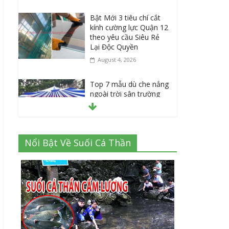
Bật Mới 3 tiêu chí cắt
kính cường lực Quận 12
theo yêu cầu Siêu Rẻ
Lại Độc Quyền
August 4, 2026
Top 7 mẫu dù che nắng
ngoài trời sân trường
siêu bền được các
trường sử dụng nhiều
nhất
July 20, 2026
Nổi Bật Về Suối Cá Thần
Danh sách 8 đại lý bán
tập vở học sinh giá sỉ
tại Tphcm uy tín được
đánh giá High
July 16, 2026
Cập nhật mới nhất: Vở