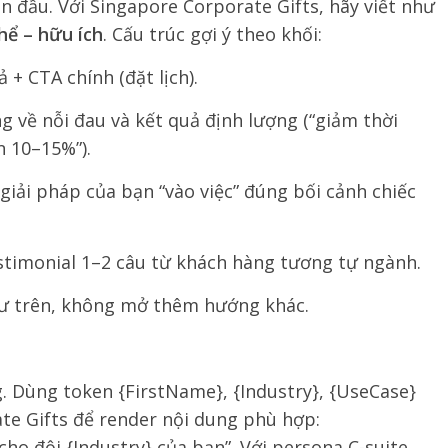
 đầu. Với Singapore Corporate Gifts, hãy viết như
hể – hữu ích
. Cấu trúc gợi ý theo khối:
 + CTA chính (đặt lịch).
 về nỗi đau và kết quả định lượng (“giảm thời
n 10–15%”).
iải pháp của bạn “vào việc” đúng bối cảnh chiếc
stimonial 1–2 câu từ khách hàng tương tự ngành.
 trên, không mở thêm hướng khác.
. Dùng token {FirstName}, {Industry}, {UseCase}
te Gifts để render nội dung phù hợp:
cho đội {Industry} của bạn”. Với persona C-suite,