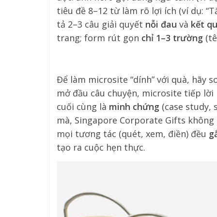
tiêu đề 8–12 từ làm rõ lợi ích (ví dụ:
tả 2–3 câu giải quyết
nỗi đau
và
kết q
trang; form rút gọn
chỉ 1–3 trường
(tê
Để làm microsite “dính” với quà, hãy 
mở đầu câu chuyện, microsite tiếp lời
cuối cùng là
minh chứng
(case study, 
mà, Singapore Corporate Gifts không c
mọi tương tác (quét, xem, điền) đều
g
tạo ra cuộc hẹn thực.