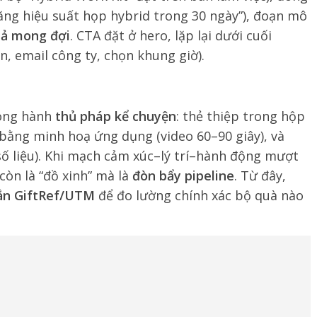
 “Tăng hiệu suất họp hybrid trong 30 ngày”), đoạn mô
uả mong đợi
. CTA đặt ở hero, lặp lại dưới cuối
n, email công ty, chọn khung giờ).
song hành
thủ pháp kể chuyện
: thẻ thiệp trong hộp
 bằng minh hoạ ứng dụng (video 60–90 giây), và
số liệu). Khi mạch cảm xúc–lý trí–hành động mượt
òn là “đồ xinh” mà là
đòn bẩy pipeline
. Từ đây,
ắn GiftRef/UTM
để đo lường chính xác bộ quà nào