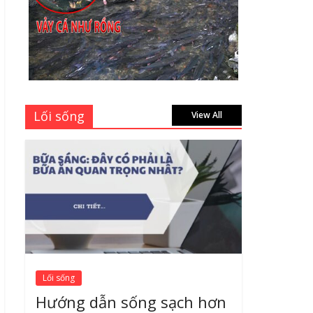
học sinh 96 trang giá
bao nhiêu tại 3 đại lý
lớn có tiếng ở Tphcm
hiện nay?
July 9, 2026
Bảng giá vách ngăn
Lối sống
nhôm kính cửa lùa Siêu
View All
Rẻ mới nhất 2026 –
Chất lượng cực đỉnh
August 7, 2026
Lối sống
Hướng dẫn sống sạch hơn