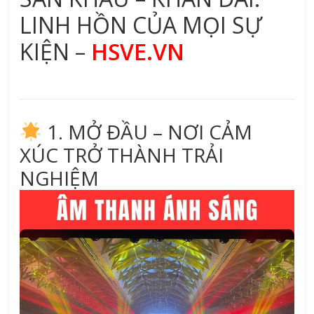
LINH HỒN CỦA MỌI SỰ
KIỆN –
HSVE.VN
1. MỞ ĐẦU – NƠI CẢM
XÚC TRỞ THÀNH TRẢI
NGHIỆM