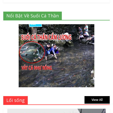
Danh sách 8 đại lý bán tập vở học sinh
Nổi Bật Về Suối Cá Thần
giá sỉ tại Tphcm uy tín được đánh giá
High
July 16, 2026
Cập nhật mới nhất: Vở học sinh 96 trang
giá bao nhiêu tại 3 đại lý lớn có tiếng ở
Tphcm hiện nay?
July 9, 2026
Bảng giá vách ngăn nhôm kính cửa lùa
Siêu Rẻ mới nhất 2026 – Chất lượng cực
đỉnh
August 7, 2026
Lối sống
View All