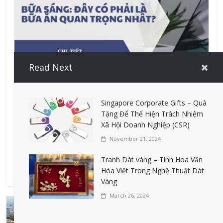
Read Next
Singapore Corporate Gifts – Quà
Lối sống
Tặng Để Thể Hiện Trách Nhiệm
Xã Hội Doanh Nghiệp (CSR)
Hướng dẫn sống sạch hơn
November 21, 2024
March 17, 2024
Tranh Dát vàng – Tinh Hoa Văn
Hướng dẫn sống sạch hơn Chọn thực phẩm địa phương ​
Hóa Việt Trong Nghệ Thuật Dát
Càng ít bước đi giữa bàn ăn
Vàng
March 26, 2024
Tại sao Sầm sơn mở cửa biển sớm hơn
1 tháng