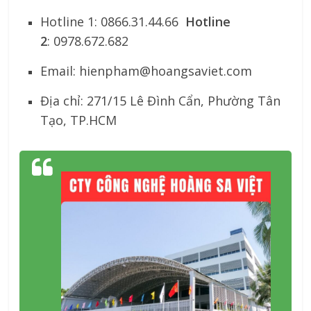
Hotline 1: 0866.31.44.66
Hotline
2
: 0978.672.682
Email:
hienpham@hoangsaviet.com
Địa chỉ: 271/15 Lê Đình Cẩn, Phường Tân
Tạo, TP.HCM