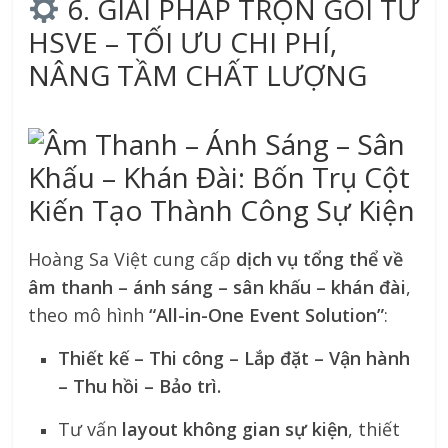
6. GIẢI PHÁP TRỌN GÓI TỪ
HSVE – TỐI ƯU CHI PHÍ,
NÂNG TẦM CHẤT LƯỢNG
Hoàng Sa Việt cung cấp
dịch vụ tổng thể về
âm thanh – ánh sáng – sân khấu – khán đài
,
theo mô hình
“All-in-One Event Solution”
:
Thiết kế – Thi công – Lắp đặt – Vận hành
– Thu hồi – Bảo trì.
Tư vấn
layout không gian sự kiện
, thiết