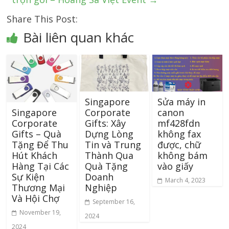
Share This Post:
Bài liên quan khác
Singapore
Sửa máy in
Corporate
canon
Singapore
Gifts: Xây
mf428fdn
Corporate
Dựng Lòng
không fax
Gifts – Quà
Tin và Trung
được, chữ
Tặng Để Thu
Thành Qua
không bám
Hút Khách
Quà Tặng
vào giấy
Hàng Tại Các
Doanh
Sự Kiện
March 4, 2023
Nghiệp
Thương Mại
Và Hội Chợ
September 16,
November 19,
2024
2024