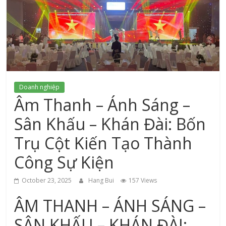
xứ
Thanh
Doanh nghiệp
Âm Thanh – Ánh Sáng –
Sân Khấu – Khán Đài: Bốn
Trụ Cột Kiến Tạo Thành
Công Sự Kiện
October 23, 2025
Hang Bui
157 Views
ÂM THANH – ÁNH SÁNG –
SÂN KHẤU – KHÁN ĐÀI: