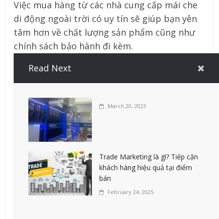
Việc mua hàng từ các nhà cung cấp mái che
di động ngoài trời có uy tín sẽ giúp bạn yên
tâm hơn về chất lượng sản phẩm cũng như
chính sách bảo hành đi kèm.
Mái che di động ngoài trời giá rẻ là một lựa
Read Next
chọn kinh tế và tiện lợi cho nhiều mục đích
sử dụng khác nhau. Tuy nhiên, để đảm bảo
March 20, 2023
hiệu quả lâu dài, người tiêu dùng cần cân
nhắc kỹ lưỡng về chất lượng sản phẩm, điều
kiện sử dụng và nhà cung cấp trước khi đưa
ra quyết định mua hàng. Nếu quý anh chị có
Trade Marketing là gì? Tiếp cận
thắc mắc hay nhu cầu gì thì liên hệ trực tiếp
khách hàng hiệu quả tại điểm
với Cty Thiên Lộc Phát qua Tel
bán
0974 643 945
(Ms Tuyền) này để được tư vấn –
February 24, 2025
hỗ trợ – giải đáp – nhiệt tình – miễn phí.