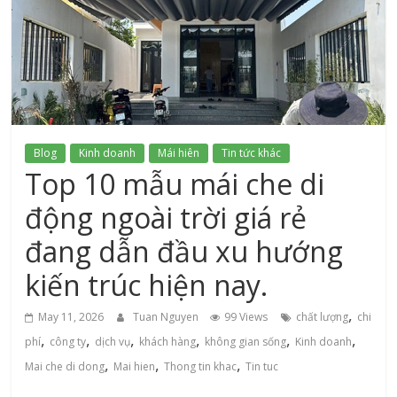
xứ
Thanh
Blog
Kinh doanh
Mái hiên
Tin tức khác
Top 10 mẫu mái che di
động ngoài trời giá rẻ
đang dẫn đầu xu hướng
kiến trúc hiện nay.
,
May 11, 2026
Tuan Nguyen
99 Views
chất lượng
chi
,
,
,
,
,
,
phí
công ty
dịch vụ
khách hàng
không gian sống
Kinh doanh
,
,
,
Mai che di dong
Mai hien
Thong tin khac
Tin tuc