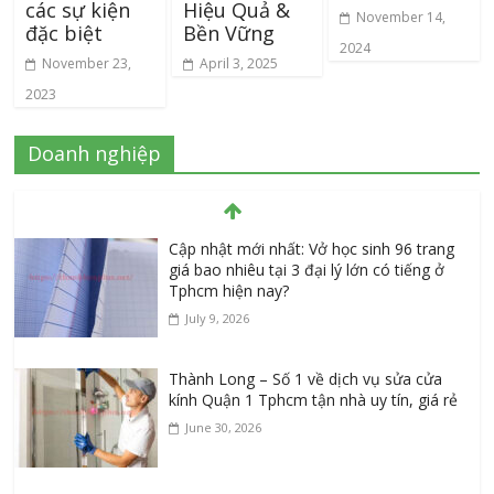
các sự kiện
Hiệu Quả &
November 14,
đặc biệt
Bền Vững
2024
November 23,
April 3, 2025
2023
Doanh nghiệp
Cập nhật mới nhất: Vở học sinh 96 trang
giá bao nhiêu tại 3 đại lý lớn có tiếng ở
Tphcm hiện nay?
July 9, 2026
Thành Long – Số 1 về dịch vụ sửa cửa
kính Quận 1 Tphcm tận nhà uy tín, giá rẻ
June 30, 2026
Mách bạn 7 địa chỉ sửa cửa nhôm kính
Tân Phú Tphcm tận nơi giá rẻ, uy tín