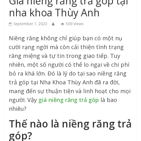
Giá niềng răng trả góp tại
xứ
nha khoa Thùy Anh
Thanh
September 1, 2023
509 Views
Niềng răng không chỉ giúp bạn có một nụ
cười rạng ngời mà còn cải thiện tình trạng
răng miệng và tự tin trong giao tiếp. Tuy
nhiên, một số người có thể lo ngại về chi phí
bỏ ra khá lớn. Đó là lý do tại sao niềng răng
trả góp tại Nha Khoa Thùy Anh đã ra đời,
mang đến sự thuận tiện và linh hoạt cho mọi
người. Vậy
giá niềng răng trả góp
là bao
nhiêu?
Thế nào là niềng răng trả
góp?