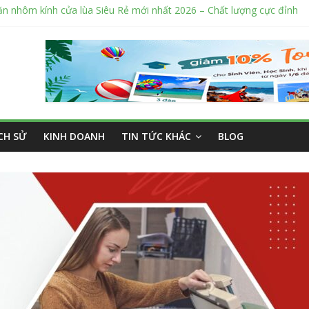
ỉ sửa cửa nhôm kính Tân Phú Tphcm tận nơi giá rẻ, uy tín nhất hiện 
í cắt kính cường lực Quận 12 theo yêu cầu Siêu Rẻ Lại Độc Quyền
 nắng ngoài trời sân trường siêu bền được các trường sử dụng nhiều
ý bán tập vở học sinh giá sỉ tại Tphcm uy tín được đánh giá High
ỊCH SỬ
KINH DOANH
TIN TỨC KHÁC
BLOG