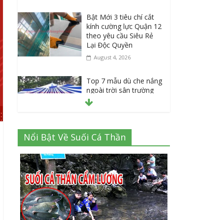
Bật Mới 3 tiêu chí cắt
kính cường lực Quận 12
theo yêu cầu Siêu Rẻ
Lại Độc Quyền
August 4, 2026
Top 7 mẫu dù che nắng
ngoài trời sân trường
siêu bền được các
trường sử dụng nhiều
nhất
July 20, 2026
Nổi Bật Về Suối Cá Thần
Danh sách 8 đại lý bán
tập vở học sinh giá sỉ
tại Tphcm uy tín được
đánh giá High
July 16, 2026
Cập nhật mới nhất: Vở