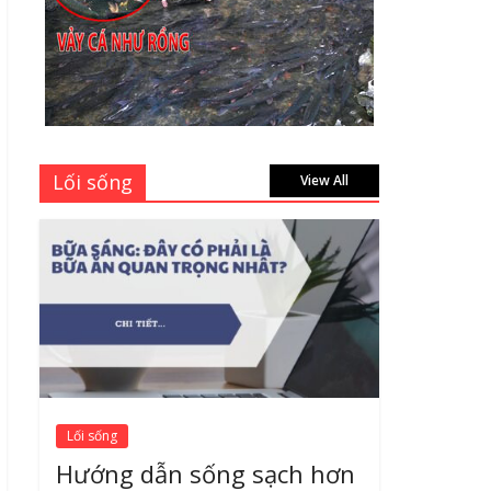
học sinh 96 trang giá
bao nhiêu tại 3 đại lý
lớn có tiếng ở Tphcm
hiện nay?
July 9, 2026
Bảng giá vách ngăn
Lối sống
nhôm kính cửa lùa Siêu
View All
Rẻ mới nhất 2026 –
Chất lượng cực đỉnh
August 7, 2026
Lối sống
Hướng dẫn sống sạch hơn