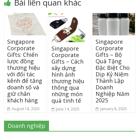
Bài liên quan khác
Singapore
Singapore
Corporate
Corporate
Singapore
Gifts: Chiến
Gifts – Bộ
Corporate
lược đồng
Quà Tặng
Gifts – Cách
thương hiệu
Đặc Biệt Cho
xây dựng
với đối tác
Dịp Kỷ Niệm
hình ảnh
kênh để tăng
Thành Lập
thương hiệu
doanh số và
Doanh
thông qua
giữ chân
Nghiệp Năm
những món
khách hàng
2025
quà tinh tế
August 18, 2025
January 8, 2025
June 14, 2025
Doanh nghiệp