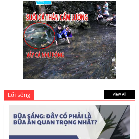
July 16, 2026
Cập nhật mới nhất: Vở học sinh 96 trang
giá bao nhiêu tại 3 đại lý lớn có tiếng ở
Tphcm hiện nay?
July 9, 2026
Bảng giá vách ngăn nhôm kính cửa lùa
Siêu Rẻ mới nhất 2026 – Chất lượng cực
đỉnh
August 7, 2026
Lối sống
View All