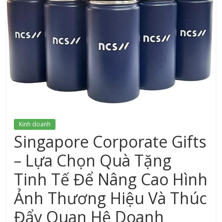
xứ
Thanh
Kinh doanh
Singapore Corporate Gifts
– Lựa Chọn Quà Tặng
Tinh Tế Để Nâng Cao Hình
Ảnh Thương Hiệu Và Thúc
Đẩy Quan Hệ Doanh