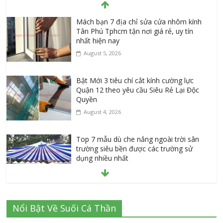
Mách bạn 7 địa chỉ sửa cửa nhôm kính
Tân Phú Tphcm tận nơi giá rẻ, uy tín
nhất hiện nay
August 5, 2026
Bật Mới 3 tiêu chí cắt kính cường lực
Quận 12 theo yêu cầu Siêu Rẻ Lại Độc
Quyền
August 4, 2026
Top 7 mẫu dù che nắng ngoài trời sân
trường siêu bền được các trường sử
dụng nhiều nhất
July 20, 2026
Danh sách 8 đại lý bán tập vở học sinh
Nổi Bật Về Suối Cá Thần
giá sỉ tại Tphcm uy tín được đánh giá
High