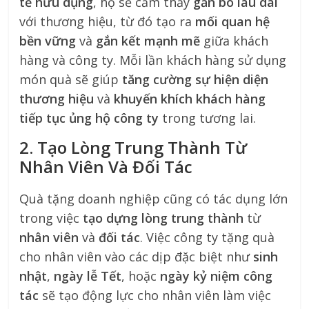
tế hữu dụng
, họ sẽ cảm thấy
gắn bó lâu dài
với thương hiệu, từ đó tạo ra
mối quan hệ
bền vững
và
gắn kết mạnh mẽ
giữa khách
hàng và công ty. Mỗi lần khách hàng sử dụng
món quà sẽ giúp
tăng cường sự hiện diện
thương hiệu
và
khuyến khích khách hàng
tiếp tục ủng hộ công ty
trong tương lai.
2. Tạo Lòng Trung Thành Từ
Nhân Viên Và Đối Tác
Quà tặng doanh nghiệp cũng có tác dụng lớn
trong việc
tạo dựng lòng trung thành
từ
nhân viên
và
đối tác
. Việc công ty tặng quà
cho nhân viên vào các dịp đặc biệt như
sinh
nhật
,
ngày lễ Tết
, hoặc
ngày kỷ niệm công
tác
sẽ tạo động lực cho nhân viên làm việc