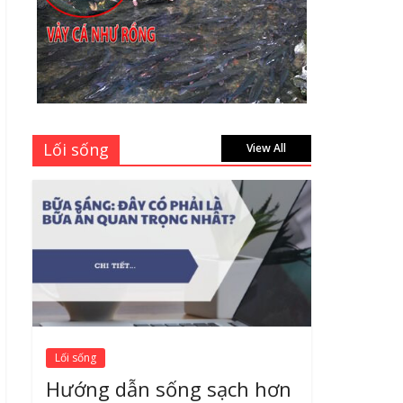
học sinh 96 trang giá
bao nhiêu tại 3 đại lý
lớn có tiếng ở Tphcm
hiện nay?
July 9, 2026
Bảng giá vách ngăn
Lối sống
nhôm kính cửa lùa Siêu
View All
Rẻ mới nhất 2026 –
Chất lượng cực đỉnh
August 7, 2026
Lối sống
Hướng dẫn sống sạch hơn