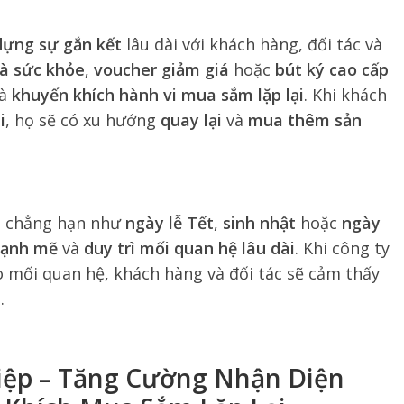
dựng sự gắn kết
lâu dài với khách hàng, đối tác và
uà sức khỏe
,
voucher giảm giá
hoặc
bút ký cao cấp
à
khuyến khích hành vi mua sắm lặp lại
. Khi khách
i
, họ sẽ có xu hướng
quay lại
và
mua thêm sản
, chẳng hạn như
ngày lễ Tết
,
sinh nhật
hoặc
ngày
mạnh mẽ
và
duy trì mối quan hệ lâu dài
. Khi công ty
 mối quan hệ, khách hàng và đối tác sẽ cảm thấy
i
.
iệp – Tăng Cường Nhận Diện