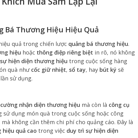
 Khích Mua Sắm Lặp Lại
ng Bá Thương Hiệu Hiệu Quả
hiệu quả trong chiến lược
quảng bá thương hiệu
.
ơng hiệu
hoặc
thông điệp riêng biệt
in rõ, nó không
 sự hiện diện thương hiệu
trong cuộc sống hàng
món quà như
cốc giữ nhiệt
,
sổ tay
, hay
bút ký
sẽ
lần sử dụng.
 cường nhận diện thương hiệu
mà còn là
công cụ
ng sử dụng món quà trong cuộc sống hoặc công
u
mà không cần thêm chi phí cho quảng cáo. Đây là
g
hiệu quả cao
trong việc
duy trì sự hiện diện