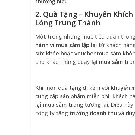
thương hiệu
.
2. Quà Tặng – Khuyến Khích
Lòng Trung Thành
Một trong những mục tiêu quan trọn
hành vi mua sắm lặp lại
từ khách hàn
sức khỏe
hoặc
voucher mua sắm
khôn
cho khách hàng quay lại
mua sắm
tron
Khi món quà tặng đi kèm với
khuyến m
cung cấp sản phẩm miễn phí
, khách h
lại mua sắm
trong tương lai. Điều này
công ty
tăng trưởng doanh thu
và
duy