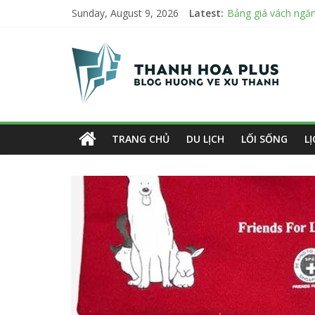
Bảng giá vách ngăn
Skip
Sunday, August 9, 2026
Latest:
Mách bạn 7 địa chỉ
to
Bật Mới 3 tiêu chí
Thanh
content
Top 7 mẫu dù che n
Danh sách 8 đại lý 
Hoa
Plus
TRANG CHỦ
DU LỊCH
LỐI SỐNG
L
Blog
hướng
về
xứ
Thanh