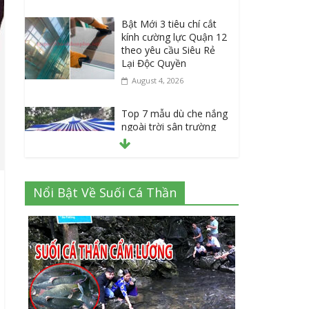
Bật Mới 3 tiêu chí cắt
kính cường lực Quận 12
theo yêu cầu Siêu Rẻ
Lại Độc Quyền
August 4, 2026
Top 7 mẫu dù che nắng
ngoài trời sân trường
siêu bền được các
trường sử dụng nhiều
nhất
July 20, 2026
Nổi Bật Về Suối Cá Thần
Danh sách 8 đại lý bán
tập vở học sinh giá sỉ
tại Tphcm uy tín được
đánh giá High
July 16, 2026
Cập nhật mới nhất: Vở