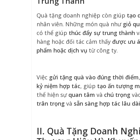
Trung Thành
Quà tặng doanh nghiệp còn giúp
tạo 
nhân viên. Những món quà như
giỏ q
có thể giúp
thúc đẩy sự trung thành
v
hàng hoặc đối tác cảm thấy
được ưu á
phẩm hoặc dịch vụ
từ công ty.
Việc
gửi tặng quà vào đúng thời điểm
kỷ niệm hợp tác
, giúp
tạo ấn tượng 
thể hiện sự
quan tâm
và
chú trọng
vào
trân trọng
và
sẵn sàng hợp tác lâu dà
II. Quà Tặng Doanh Ngh