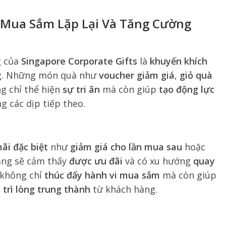
 Mua Sắm Lặp Lại Và Tăng Cường
g của
Singapore Corporate Gifts
là
khuyến khích
g. Những món quà như
voucher giảm giá
,
giỏ quà
g chỉ thể hiện
sự tri ân
mà còn giúp
tạo động lực
g các dịp tiếp theo.
ãi đặc biệt
như
giảm giá cho lần mua sau
hoặc
àng sẽ cảm thấy
được ưu đãi
và có xu hướng
quay
 không chỉ
thúc đẩy hành vi mua sắm
mà còn giúp
 trì lòng trung thành
từ khách hàng.