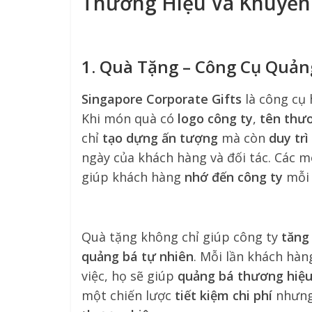
Thương Hiệu Và Khuyến
1. Quà Tặng – Công Cụ Quả
Singapore Corporate Gifts
là công cụ 
Khi món quà có
logo công ty
,
tên thư
chỉ
tạo dựng ấn tượng
mà còn
duy trì
ngày của khách hàng và đối tác. Các 
giúp khách hàng
nhớ đến công ty
mỗi 
Quà tặng không chỉ giúp công ty
tăng
quảng bá tự nhiên
. Mỗi lần khách hà
việc, họ sẽ giúp
quảng bá thương hiệ
một chiến lược
tiết kiệm chi phí
nhưn