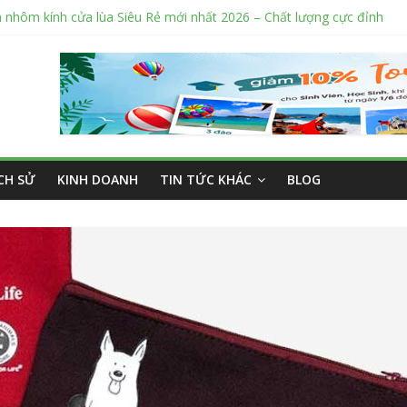
 nhôm kính cửa lùa Siêu Rẻ mới nhất 2026 – Chất lượng cực đỉnh
 sửa cửa nhôm kính Tân Phú Tphcm tận nơi giá rẻ, uy tín nhất hiện n
 cắt kính cường lực Quận 12 theo yêu cầu Siêu Rẻ Lại Độc Quyền
ắng ngoài trời sân trường siêu bền được các trường sử dụng nhiều 
bán tập vở học sinh giá sỉ tại Tphcm uy tín được đánh giá High
ỊCH SỬ
KINH DOANH
TIN TỨC KHÁC
BLOG