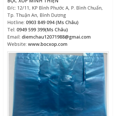
BỌC XỐP MINH THIỆN
Đ/c: 12/11, KP Bình Phước A, P. Bình Chuẩn,
Tp. Thuận An, Bình Dương
Hotline:
0903 849 094 (Ms Châu)
Tel:
0949 599 399(Ms Châu)
Email:
diemchau12071988@gmai.com
Website:
www.bocxop.com