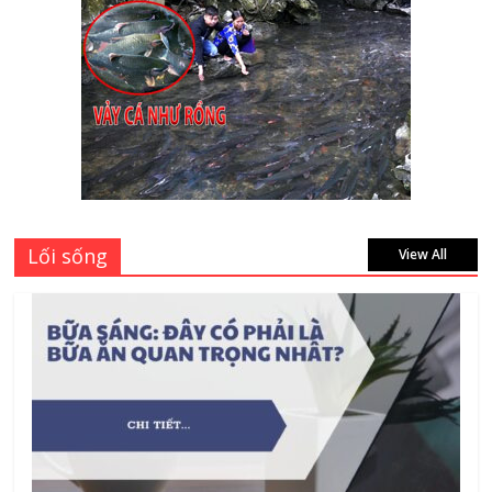
giá bao nhiêu tại 3 đại lý lớn có tiếng ở
Tphcm hiện nay?
July 9, 2026
Bảng giá vách ngăn nhôm kính cửa lùa
Siêu Rẻ mới nhất 2026 – Chất lượng cực
đỉnh
August 7, 2026
Lối sống
View All