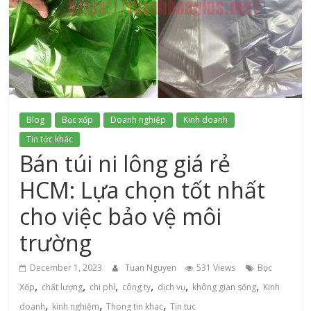
xứ
Thanh
Blog
Bọc xốp
Doanh nghiệp
Kinh doanh
Tin tức khác
Bán túi ni lông giá rẻ
HCM: Lựa chọn tốt nhất
cho việc bảo vệ môi
trường
December 1, 2023
Tuan Nguyen
531 Views
Bọc
,
,
,
,
,
,
Xốp
chất lượng
chi phí
công ty
dịch vụ
không gian sống
Kinh
,
,
,
doanh
kinh nghiệm
Thong tin khac
Tin tuc