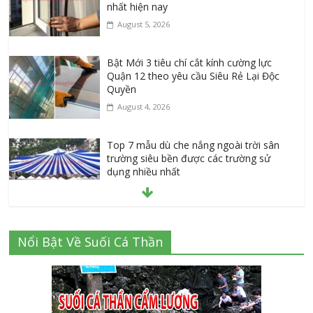
nhất hiện nay
August 5, 2026
Bật Mới 3 tiêu chí cắt kính cường lực
Quận 12 theo yêu cầu Siêu Rẻ Lại Độc
Quyền
August 4, 2026
Top 7 mẫu dù che nắng ngoài trời sân
trường siêu bền được các trường sử
dụng nhiều nhất
July 20, 2026
Danh sách 8 đại lý bán tập vở học sinh
Nổi Bật Về Suối Cá Thần
giá sỉ tại Tphcm uy tín được đánh giá
High
July 16, 2026
Cập nhật mới nhất: Vở học sinh 96 trang