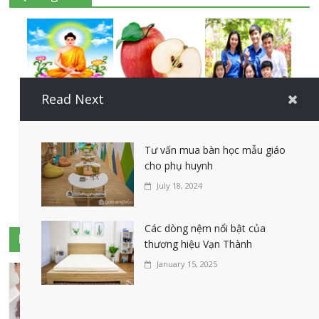
Read Next
Tư vấn mua bàn học mẫu giáo
cho phụ huynh
July 18, 2024
Các dòng nệm nổi bật của
Bài viết ngẫu nhiên
thương hiệu Vạn Thành
January 15, 2025
Niềng răng mắc cài sứ và độ tuổi nên
niềng răng phù hợp
June 14, 2024