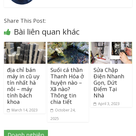
Share This Post:
Bài liên quan khác
địa chỉ bán
Suối cá thần
Sửa Chập
máy in cũ uy
Thanh Hóa ở
Điện Nhanh
tín nhất hà
huyện nào –
Gọn, Dứt
nôi – máy
Xã nào?
Điểm Tại
tính bách
Thông tin
Nhà
khoa
chia tiết
April 3, 2023
March 14, 2023
October 24,
2025
Doanh nghiệp