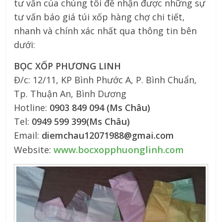
tư vấn của chúng tôi để nhận được những sự
tư vấn báo giá túi xốp hàng chợ chi tiết,
nhanh và chính xác nhất qua thông tin bên
dưới:
BỌC XỐP PHƯƠNG LINH
Đ/c: 12/11, KP Bình Phước A, P. Bình Chuẩn,
Tp. Thuận An, Bình Dương
Hotline:
0903 849 094 (Ms Châu)
Tel:
0949 599 399(Ms Châu)
Email:
diemchau12071988@gmai.com
www.bocxopphuonglinh.com
Website: