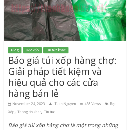
xứ
Thanh
Blog
Bọc xốp
Tin tức khác
Báo giá túi xốp hàng chợ:
Giải pháp tiết kiệm và
hiệu quả cho các cửa
hàng bán lẻ
November 24, 2023
Tuan Nguyen
485 Views
Bọc
,
,
Xốp
Thong tin khac
Tin tuc
Báo giá túi xốp hàng chợ là một trong những