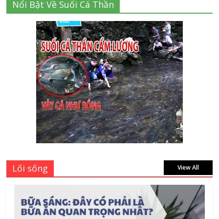
Nổi Bật Về Suối Cá Thần
giá bao nhiêu tại 3 đại lý lớn có tiếng ở
Tphcm hiện nay?
July 9, 2026
Thành Long – Số 1 về dịch vụ sửa cửa
kính Quận 1 Tphcm tận nhà uy tín, giá rẻ
June 30, 2026
Mách bạn 7 địa chỉ sửa cửa nhôm kính
Tân Phú Tphcm tận nơi giá rẻ, uy tín
nhất hiện nay
August 5, 2026
Lối sống
View All