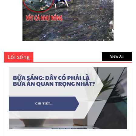
Mách bạn 7 địa chỉ sửa cửa nhôm kính
Tân Phú Tphcm tận nơi giá rẻ, uy tín
nhất hiện nay
August 5, 2026
Lối sống
View All