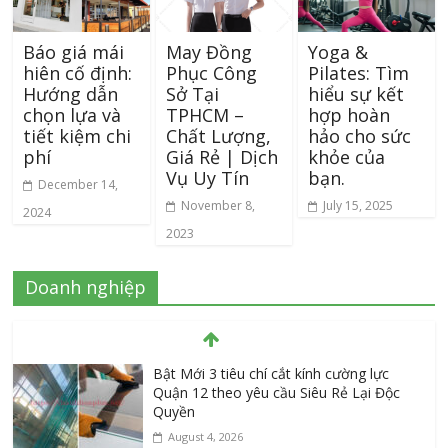
Báo giá mái
May Đồng
Yoga &
hiên cố định:
Phục Công
Pilates: Tìm
Hướng dẫn
Sở Tại
hiểu sự kết
chọn lựa và
TPHCM –
hợp hoàn
tiết kiệm chi
Chất Lượng,
hảo cho sức
phí
Giá Rẻ | Dịch
khỏe của
Vụ Uy Tín
bạn.
December 14,
November 8,
July 15, 2025
2024
2023
Doanh nghiệp
Bật Mới 3 tiêu chí cắt kính cường lực
Quận 12 theo yêu cầu Siêu Rẻ Lại Độc
Quyền
August 4, 2026