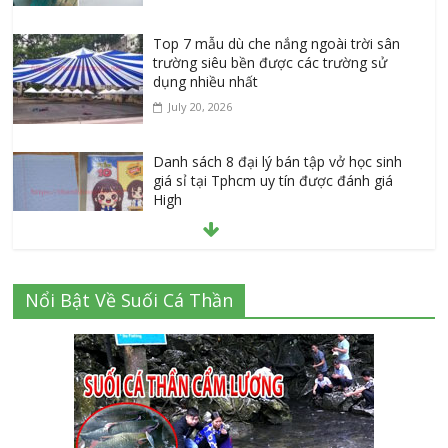
Top 7 mẫu dù che nắng ngoài trời sân
trường siêu bền được các trường sử
dụng nhiều nhất
July 20, 2026
Danh sách 8 đại lý bán tập vở học sinh
giá sỉ tại Tphcm uy tín được đánh giá
High
July 16, 2026
Cập nhật mới nhất: Vở học sinh 96 trang
Nổi Bật Về Suối Cá Thần
giá bao nhiêu tại 3 đại lý lớn có tiếng ở
Tphcm hiện nay?
July 9, 2026
Thành Long – Số 1 về dịch vụ sửa cửa
kính Quận 1 Tphcm tận nhà uy tín, giá rẻ
June 30, 2026