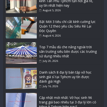
kính Tân Phú Tphcm tận nơi giá rẻ,
uy tín nhất hiện nay
August 5, 2026
Bật Mới 3 tiêu chí cắt kính cường lực
Quận 12 theo yêu cầu Siêu Rẻ Lại
Độc Quyền
August 4, 2026
Top 7 mẫu dù che nắng ngoài trời
sân trường siêu bền được các trường
sử dụng nhiều nhất
July 20, 2026
Danh sách 8 đại lý bán tập vở học
sinh giá sỉ tại Tphcm uy tín được
đánh giá High
July 16, 2026
Cập nhật mới nhất: Vở học sinh 96
trang giá bao nhiêu tại 3 đại lý lớn có
tiếng ở Tphcm hiện nay?