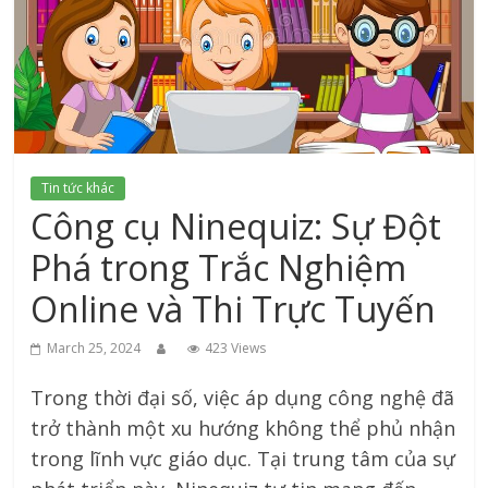
xứ
Thanh
Tin tức khác
Công cụ Ninequiz: Sự Đột
Phá trong Trắc Nghiệm
Online và Thi Trực Tuyến
March 25, 2024
423 Views
Trong thời đại số, việc áp dụng công nghệ đã
trở thành một xu hướng không thể phủ nhận
trong lĩnh vực giáo dục. Tại trung tâm của sự