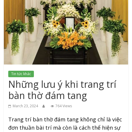
xứ
Thanh
Tin tức khác
Những lưu ý khi trang trí
bàn thờ đám tang
March 23, 2024
764 Views
Trang trí bàn thờ đám tang không chỉ là việc
đơn thuần bài trí mà còn là cách thể hiện sự