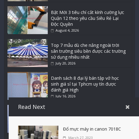
Bật Mới 3 tiêu chí cắt kính cường lực
Quận 12 theo yêu cầu Siêu Rẻ Lại
Độc Quyền
August 4, 2026
Top 7 mẫu dù che nắng ngoài trời
sân trường siêu bền được các trường
sử dụng nhiều nhất
July 20, 2026
Danh sách 8 đại lý bán tập vở học
sinh giá sỉ tại Tphcm uy tín được
đánh giá High
July 16, 2026
Read Next
Cập nhật mới nhất: Vở học sinh 96
trang giá bao nhiêu tại 3 đại lý lớn có
tiếng ở Tphcm hiện nay?
Đổ mực máy in canon 7018C
July 9, 2026
March 27, 2023