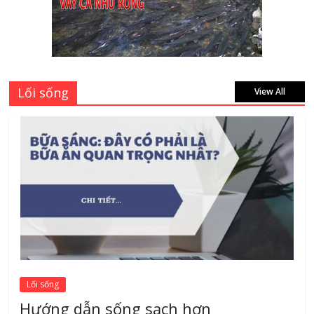
Mách bạn 7 địa chỉ sửa cửa nhôm kính
Tân Phú Tphcm tận nơi giá rẻ, uy tín
nhất hiện nay
August 5, 2026
Lối sống
View All
Lối sống
Hướng dẫn sống sạch hơn