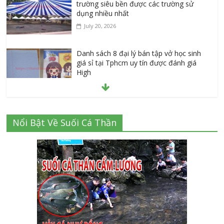
trường siêu bền được các trường sử
dụng nhiều nhất
July 20, 2026
Danh sách 8 đại lý bán tập vở học sinh
giá sỉ tại Tphcm uy tín được đánh giá
High
July 16, 2026
Cập nhật mới nhất: Vở học sinh 96 trang
Nổi Bật Về Suối Cá Thần
giá bao nhiêu tại 3 đại lý lớn có tiếng ở
Tphcm hiện nay?
July 9, 2026
Thành Long – Số 1 về dịch vụ sửa cửa
kính Quận 1 Tphcm tận nhà uy tín, giá rẻ
June 30, 2026