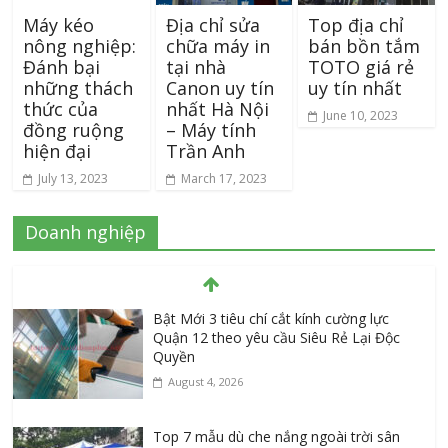
Máy kéo
Địa chỉ sửa
Top địa chỉ
nông nghiệp:
chữa máy in
bán bồn tắm
Đánh bại
tại nhà
TOTO giá rẻ
những thách
Canon uy tín
uy tín nhất
thức của
nhất Hà Nội
June 10, 2023
đồng ruộng
– Máy tính
hiện đại
Trần Anh
July 13, 2023
March 17, 2023
Doanh nghiệp
Bật Mới 3 tiêu chí cắt kính cường lực
Quận 12 theo yêu cầu Siêu Rẻ Lại Độc
Quyền
August 4, 2026
Top 7 mẫu dù che nắng ngoài trời sân