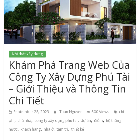
xứ
Thanh
Nội thất xây dựng
Khám Phá Trang Web Của
Công Ty Xây Dựng Phú Tài
– Giới Thiệu và Thông Tin
Chi Tiết
September 28, 2023
Tuan Nguyen
500 Views
chi
,
,
,
,
,
phí
chủ nhà
công ty xây dựng phú tai
dự án
điểm
hệ thống
,
,
,
,
nước
khách hàng
nhà ở
tâm trí
thiết kế