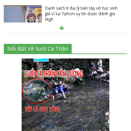
Danh sách 8 đại lý bán tập vở học sinh
giá sỉ tại Tphcm uy tín được đánh giá
High
July 16, 2026
Cập nhật mới nhất: Vở học sinh 96 trang
Nổi Bật Về Suối Cá Thần
giá bao nhiêu tại 3 đại lý lớn có tiếng ở
Tphcm hiện nay?
July 9, 2026
Thành Long – Số 1 về dịch vụ sửa cửa
kính Quận 1 Tphcm tận nhà uy tín, giá rẻ
June 30, 2026
Mách bạn 7 địa chỉ sửa cửa nhôm kính
Tân Phú Tphcm tận nơi giá rẻ, uy tín
nhất hiện nay
August 5, 2026