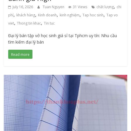
,
July 16, 2026
Tuan Nguyen
31 Views
chất lượng
chi
,
,
,
,
,
phí
khách hàng
Kinh doanh
kinh nghiệm
Tap hoc sinh
Tap vo
,
,
viet
Thong tin khac
Tin tuc
Đại lý bán tập vở học sinh giá sỉ tại Tphcm uy tín: Nhu cầu
tìm kiếm đại lý bán
Read more