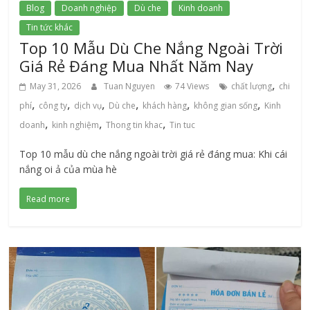
Blog
Doanh nghiệp
Dù che
Kinh doanh
Tin tức khác
Top 10 Mẫu Dù Che Nắng Ngoài Trời
Giá Rẻ Đáng Mua Nhất Năm Nay
,
May 31, 2026
Tuan Nguyen
74 Views
chất lượng
chi
,
,
,
,
,
,
phí
công ty
dịch vụ
Dù che
khách hàng
không gian sống
Kinh
,
,
,
doanh
kinh nghiệm
Thong tin khac
Tin tuc
Top 10 mẫu dù che nắng ngoài trời giá rẻ đáng mua: Khi cái
nắng oi ả của mùa hè
Read more