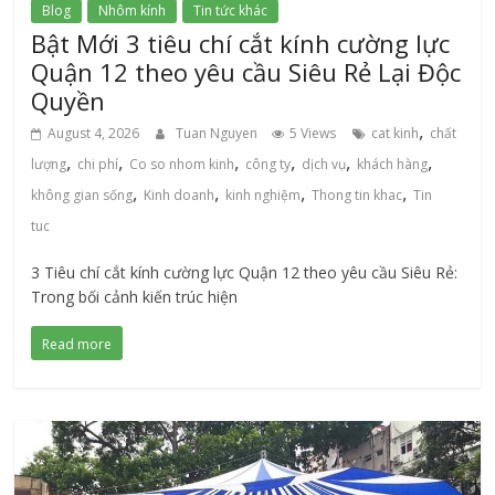
Blog
Nhôm kính
Tin tức khác
Bật Mới 3 tiêu chí cắt kính cường lực
Quận 12 theo yêu cầu Siêu Rẻ Lại Độc
Quyền
,
August 4, 2026
Tuan Nguyen
5 Views
cat kinh
chất
,
,
,
,
,
,
lượng
chi phí
Co so nhom kinh
công ty
dịch vụ
khách hàng
,
,
,
,
không gian sống
Kinh doanh
kinh nghiệm
Thong tin khac
Tin
tuc
3 Tiêu chí cắt kính cường lực Quận 12 theo yêu cầu Siêu Rẻ:
Trong bối cảnh kiến trúc hiện
Read more