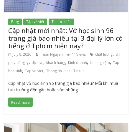
Blog
Tập vở viết
Tin tức khác
Cập nhật mới nhất: Vở học sinh 96
trang giá bao nhiêu tại 3 đại lý lớn có
tiếng ở Tphcm hiện nay?
,
July 9, 2026
Tuan Nguyen
44 Views
chất lượng
chi
,
,
,
,
,
,
phí
công ty
dịch vụ
khách hàng
Kinh doanh
kinh nghiệm
Tap
,
,
,
hoc sinh
Tap vo viet
Thong tin khac
Tin tuc
Cập nhật vở học sinh 96 trang giá bao nhiêu? Mỗi khi mùa
tựu trường đến gần hoặc vào những
Read more