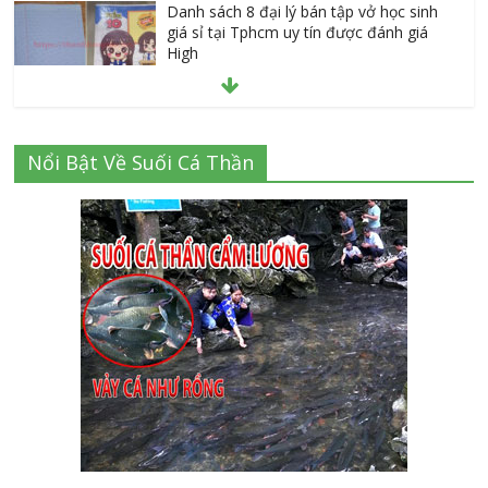
Danh sách 8 đại lý bán tập vở học sinh
giá sỉ tại Tphcm uy tín được đánh giá
High
July 16, 2026
Cập nhật mới nhất: Vở học sinh 96 trang
Nổi Bật Về Suối Cá Thần
giá bao nhiêu tại 3 đại lý lớn có tiếng ở
Tphcm hiện nay?
July 9, 2026
Thành Long – Số 1 về dịch vụ sửa cửa
kính Quận 1 Tphcm tận nhà uy tín, giá rẻ
June 30, 2026
Mách bạn 7 địa chỉ sửa cửa nhôm kính
Tân Phú Tphcm tận nơi giá rẻ, uy tín
nhất hiện nay
August 5, 2026