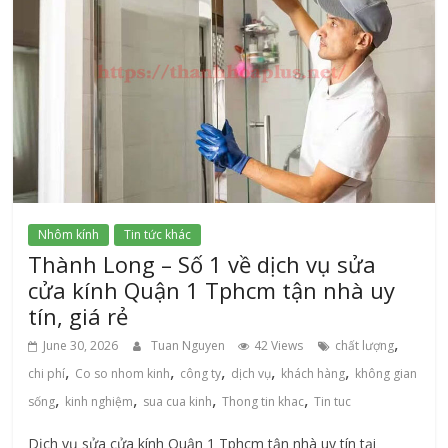
Nhôm kính
Tin tức khác
Thành Long – Số 1 về dịch vụ sửa
cửa kính Quận 1 Tphcm tận nhà uy
tín, giá rẻ
,
June 30, 2026
Tuan Nguyen
42 Views
chất lượng
,
,
,
,
,
chi phí
Co so nhom kinh
công ty
dịch vụ
khách hàng
không gian
,
,
,
,
sống
kinh nghiệm
sua cua kinh
Thong tin khac
Tin tuc
Dịch vụ sửa cửa kính Quận 1 Tphcm tận nhà uy tín tại