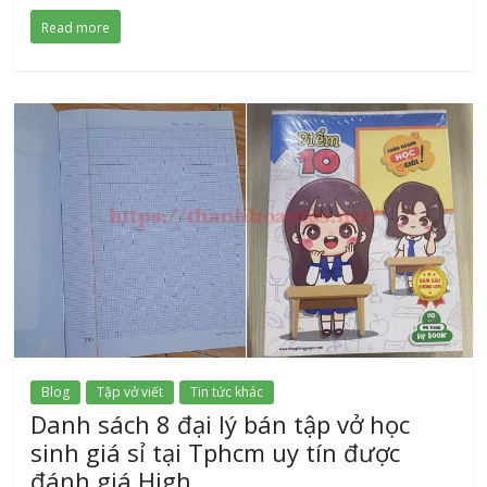
Read more
Blog
Tập vở viết
Tin tức khác
Danh sách 8 đại lý bán tập vở học
sinh giá sỉ tại Tphcm uy tín được
đánh giá High