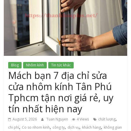
xứ
Thanh
Blog
Nhôm kính
Tin tức khác
Mách bạn 7 địa chỉ sửa
cửa nhôm kính Tân Phú
Tphcm tận nơi giá rẻ, uy
tín nhất hiện nay
,
August 5, 2026
Tuan Nguyen
4 Views
chất lượng
,
,
,
,
,
chi phí
Co so nhom kinh
công ty
dịch vụ
khách hàng
không gian