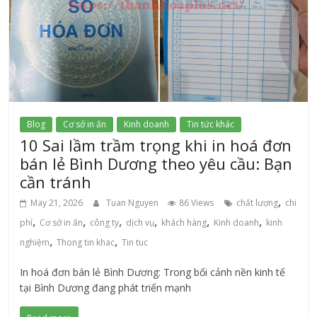
Blog
Cơ sở in ấn
Kinh doanh
Tin tức khác
10 Sai lầm trầm trọng khi in hoá đơn
bán lẻ Bình Dương theo yêu cầu: Bạn
cần tránh
,
May 21, 2026
Tuan Nguyen
86 Views
chất lượng
chi
,
,
,
,
,
,
phí
Cơ sở in ấn
công ty
dịch vụ
khách hàng
Kinh doanh
kinh
,
,
nghiệm
Thong tin khac
Tin tuc
In hoá đơn bán lẻ Bình Dương: Trong bối cảnh nền kinh tế
tại Bình Dương đang phát triển mạnh