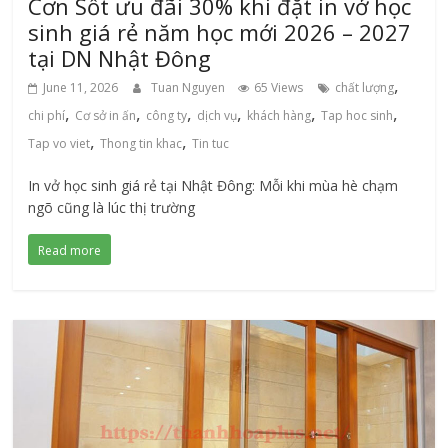
Cơn Sốt ưu đãi 30% khi đặt in vở học
sinh giá rẻ năm học mới 2026 – 2027
tại DN Nhật Đông
,
June 11, 2026
Tuan Nguyen
65 Views
chất lượng
,
,
,
,
,
,
chi phí
Cơ sở in ấn
công ty
dịch vụ
khách hàng
Tap hoc sinh
,
,
Tap vo viet
Thong tin khac
Tin tuc
In vở học sinh giá rẻ tại Nhật Đông: Mỗi khi mùa hè chạm
ngõ cũng là lúc thị trường
Read more