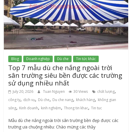
Blog
Doanh nghiệp
Dù che
Tin tức khác
Top 7 mẫu dù che nắng ngoài trời
sân trường siêu bền được các trường
sử dụng nhiều nhất
,
July 20, 2026
Tuan Nguyen
30 Views
chất lượng
,
,
,
,
,
công ty
dịch vụ
Dù che
Du che nang
khách hàng
không gian
,
,
,
,
sống
Kinh doanh
kinh nghiệm
Thong tin khac
Tin tuc
Mẫu dù che nắng ngoài trời sân trường bền đẹp được các
trường ưa chuộng nhiều: Chào mừng các thầy