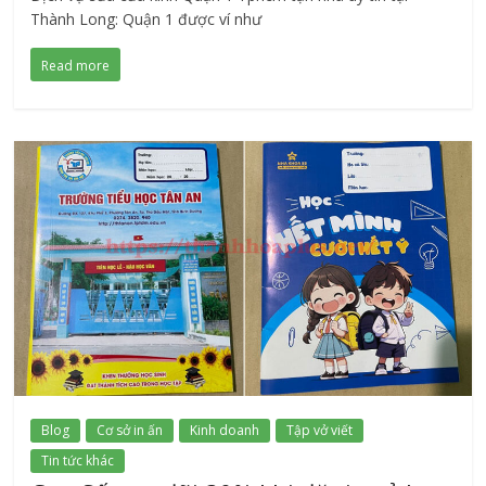
Thành Long: Quận 1 được ví như
Read more
Blog
Cơ sở in ấn
Kinh doanh
Tập vở viết
Tin tức khác