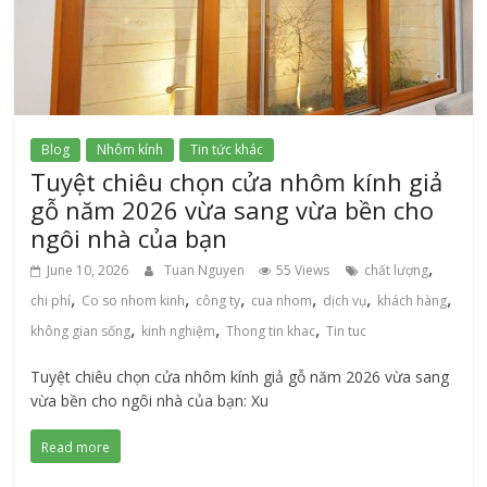
Blog
Nhôm kính
Tin tức khác
Tuyệt chiêu chọn cửa nhôm kính giả
gỗ năm 2026 vừa sang vừa bền cho
ngôi nhà của bạn
,
June 10, 2026
Tuan Nguyen
55 Views
chất lượng
,
,
,
,
,
,
chi phí
Co so nhom kinh
công ty
cua nhom
dịch vụ
khách hàng
,
,
,
không gian sống
kinh nghiệm
Thong tin khac
Tin tuc
Tuyệt chiêu chọn cửa nhôm kính giả gỗ năm 2026 vừa sang
vừa bền cho ngôi nhà của bạn: Xu
Read more