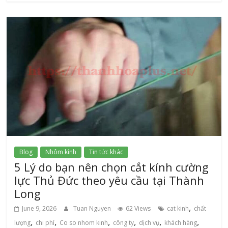
Blog
Nhôm kính
Tin tức khác
5 Lý do bạn nên chọn cắt kính cường
lực Thủ Đức theo yêu cầu tại Thành
Long
,
June 9, 2026
Tuan Nguyen
62 Views
cat kinh
chất
,
,
,
,
,
,
lượng
chi phí
Co so nhom kinh
công ty
dịch vụ
khách hàng