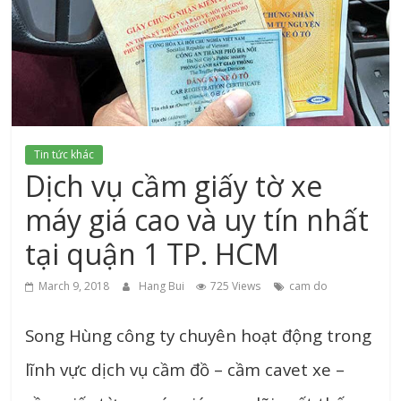
xứ
Thanh
Tin tức khác
Dịch vụ cầm giấy tờ xe
máy giá cao và uy tín nhất
tại quận 1 TP. HCM
March 9, 2018
Hang Bui
725 Views
cam do
Song Hùng công ty chuyên hoạt động trong
lĩnh vực dịch vụ cầm đồ – cầm cavet xe –