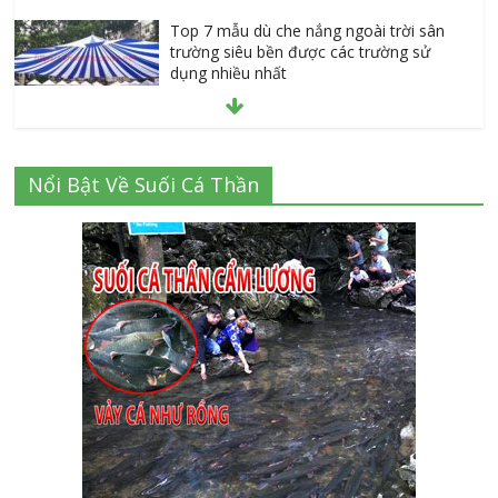
Top 7 mẫu dù che nắng ngoài trời sân
trường siêu bền được các trường sử
dụng nhiều nhất
July 20, 2026
Danh sách 8 đại lý bán tập vở học sinh
Nổi Bật Về Suối Cá Thần
giá sỉ tại Tphcm uy tín được đánh giá
High
July 16, 2026
Cập nhật mới nhất: Vở học sinh 96 trang
giá bao nhiêu tại 3 đại lý lớn có tiếng ở
Tphcm hiện nay?
July 9, 2026
Bảng giá vách ngăn nhôm kính cửa lùa
Siêu Rẻ mới nhất 2026 – Chất lượng cực
đỉnh
August 7, 2026