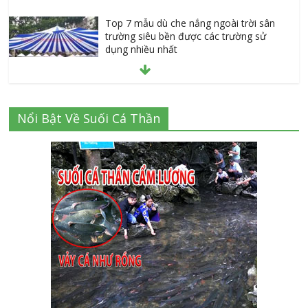
Top 7 mẫu dù che nắng ngoài trời sân
trường siêu bền được các trường sử
dụng nhiều nhất
July 20, 2026
Danh sách 8 đại lý bán tập vở học sinh
Nổi Bật Về Suối Cá Thần
giá sỉ tại Tphcm uy tín được đánh giá
High
July 16, 2026
Cập nhật mới nhất: Vở học sinh 96 trang
giá bao nhiêu tại 3 đại lý lớn có tiếng ở
Tphcm hiện nay?
July 9, 2026
Bảng giá vách ngăn nhôm kính cửa lùa
Siêu Rẻ mới nhất 2026 – Chất lượng cực
đỉnh