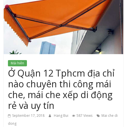
xứ
Thanh
Mái hiên
Ở Quận 12 Tphcm địa chỉ
nào chuyên thi công mái
che, mái che xếp di động
rẻ và uy tín
September 17, 2018
Hang Bui
587 Views
Mai che di
dong