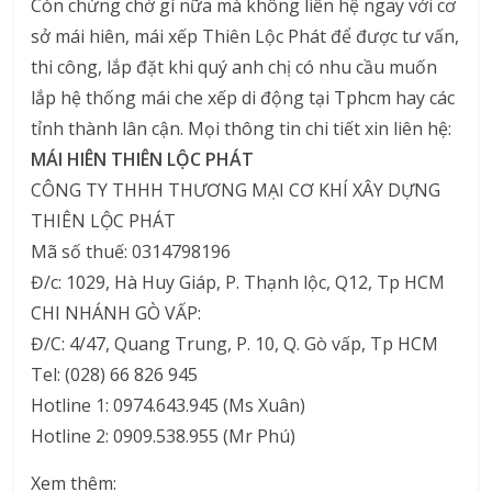
Còn chừng chờ gì nữa mà không liên hệ ngay với cơ
sở mái hiên, mái xếp Thiên Lộc Phát để được tư vấn,
thi công, lắp đặt khi quý anh chị có nhu cầu muốn
lắp hệ thống mái che xếp di động tại Tphcm hay các
tỉnh thành lân cận. Mọi thông tin chi tiết xin liên hệ:
MÁI HIÊN THIÊN LỘC PHÁT
CÔNG TY THHH THƯƠNG MẠI CƠ KHÍ XÂY DỰNG
THIÊN LỘC PHÁT
Mã số thuế: 0314798196
Đ/c: 1029, Hà Huy Giáp, P. Thạnh lộc, Q12, Tp HCM
CHI NHÁNH GÒ VẤP:
Đ/C: 4/47, Quang Trung, P. 10, Q. Gò vấp, Tp HCM
Tel: (028) 66 826 945
Hotline 1: 0974.643.945 (Ms Xuân)
Hotline 2: 0909.538.955 (Mr Phú)
Xem thêm: