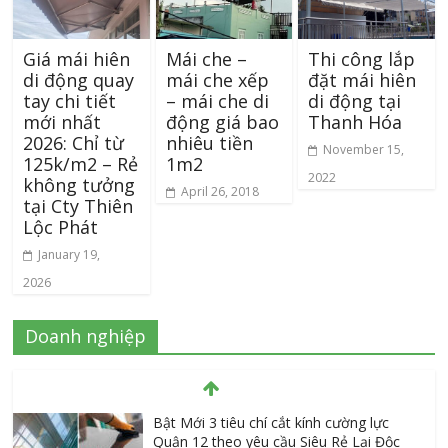
Giá mái hiên
Mái che –
Thi công lắp
di động quay
mái che xếp
đặt mái hiên
tay chi tiết
– mái che di
di động tại
mới nhất
động giá bao
Thanh Hóa
2026: Chỉ từ
nhiêu tiền
November 15,
125k/m2 – Rẻ
1m2
2022
không tưởng
April 26, 2018
tại Cty Thiên
Lộc Phát
January 19,
2026
Doanh nghiệp
Bật Mới 3 tiêu chí cắt kính cường lực
Quận 12 theo yêu cầu Siêu Rẻ Lại Độc