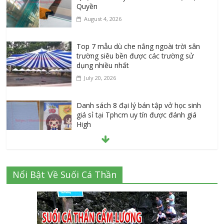
Quyền
August 4, 2026
Top 7 mẫu dù che nắng ngoài trời sân
trường siêu bền được các trường sử
dụng nhiều nhất
July 20, 2026
Danh sách 8 đại lý bán tập vở học sinh
giá sỉ tại Tphcm uy tín được đánh giá
High
July 16, 2026
Cập nhật mới nhất: Vở học sinh 96 trang
Nổi Bật Về Suối Cá Thần
giá bao nhiêu tại 3 đại lý lớn có tiếng ở
Tphcm hiện nay?
July 9, 2026
Thành Long – Số 1 về dịch vụ sửa cửa