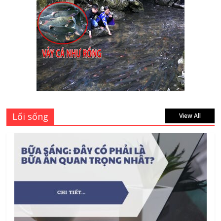
kính Quận 1 Tphcm tận nhà uy tín, giá rẻ
June 30, 2026
Mách bạn 7 địa chỉ sửa cửa nhôm kính
Tân Phú Tphcm tận nơi giá rẻ, uy tín
nhất hiện nay
August 5, 2026
Lối sống
View All