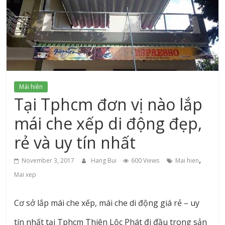
xứ
Thanh
Mái hiên
Tại Tphcm đơn vị nào lắp
mái che xếp di động đẹp,
rẻ và uy tín nhất
,
November 3, 2017
Hang Bui
600 Views
Mai hien
Mai xep
Cơ sở lắp mái che xếp, mái che di động giá rẻ – uy
tín nhất tại Tphcm Thiên Lộc Phát đi đầu trong sản