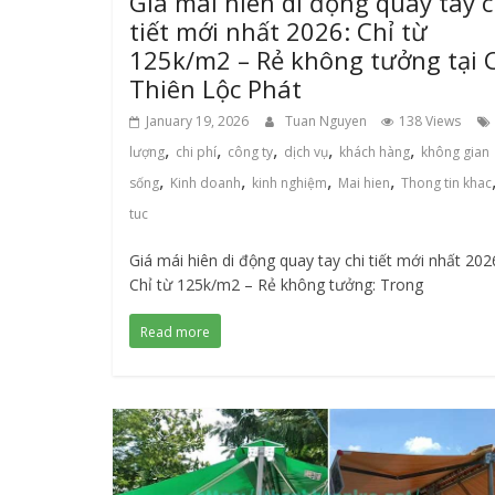
Giá mái hiên di động quay tay c
tiết mới nhất 2026: Chỉ từ
125k/m2 – Rẻ không tưởng tại 
Thiên Lộc Phát
January 19, 2026
Tuan Nguyen
138 Views
,
,
,
,
,
lượng
chi phí
công ty
dịch vụ
khách hàng
không gian
,
,
,
,
sống
Kinh doanh
kinh nghiệm
Mai hien
Thong tin khac
tuc
Giá mái hiên di động quay tay chi tiết mới nhất 202
Chỉ từ 125k/m2 – Rẻ không tưởng: Trong
Read more