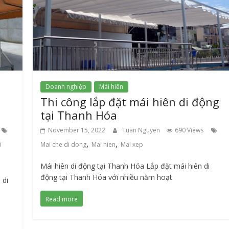
Doanh nghiệp
Mái hiên
Thi công lắp đặt mái hiên di động
tại Thanh Hóa
November 15, 2022
Tuan Nguyen
690 Views
,
,
i
Mai che di dong
Mai hien
Mai xep
Mái hiên di động tại Thanh Hóa Lắp đặt mái hiên di
động tại Thanh Hóa với nhiều năm hoạt
 di
Read more