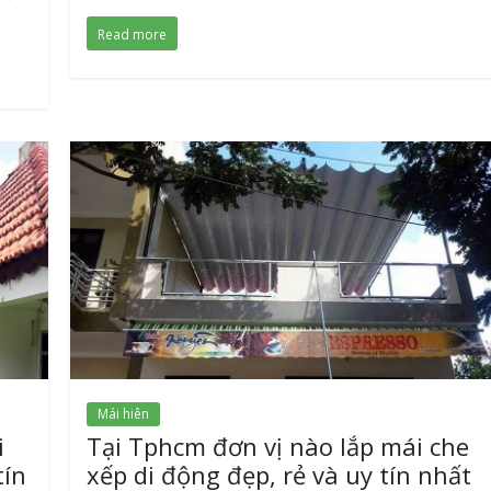
Read more
Mái hiên
i
Tại Tphcm đơn vị nào lắp mái che
tín
xếp di động đẹp, rẻ và uy tín nhất