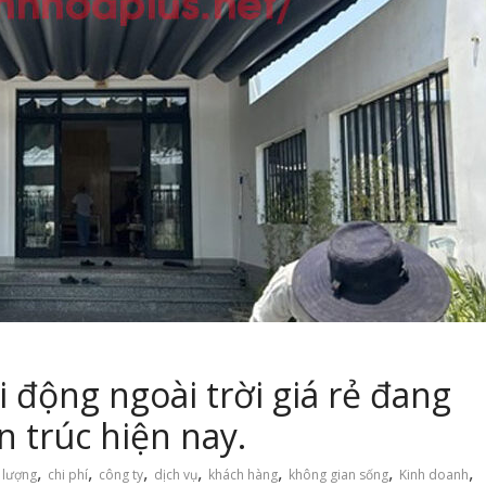
 động ngoài trời giá rẻ đang
 trúc hiện nay.
,
,
,
,
,
,
,
 lượng
chi phí
công ty
dịch vụ
khách hàng
không gian sống
Kinh doanh