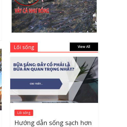
học sinh 96 trang giá
bao nhiêu tại 3 đại lý
lớn có tiếng ở Tphcm
hiện nay?
July 9, 2026
Bảng giá vách ngăn
Lối sống
nhôm kính cửa lùa Siêu
View All
Rẻ mới nhất 2026 –
Chất lượng cực đỉnh
August 7, 2026
Lối sống
Hướng dẫn sống sạch hơn