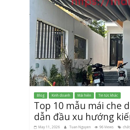
Blog
Kinh doanh
Mái hiên
Tin tức khác
Top 10 mẫu mái che di
dẫn đầu xu hướng kiến
May 11, 2026
Tuan Nguyen
96 Views
chất