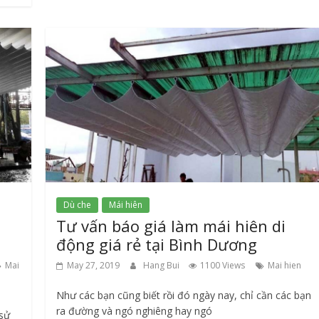
Dù che
Mái hiên
Tư vấn báo giá làm mái hiên di
động giá rẻ tại Bình Dương
Mai
May 27, 2019
Hang Bui
1100 Views
Mai hien
Như các bạn cũng biết rồi đó ngày nay, chỉ cần các bạn
ra đường và ngó nghiêng hay ngó
 sử