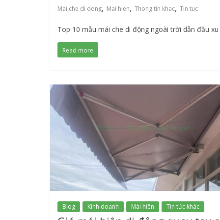
,
,
,
Mai che di dong
Mai hien
Thong tin khac
Tin tuc
Top 10 mẫu mái che di động ngoài trời dẫn đầu xu 
Read more
Blog
Kinh doanh
Mái hiên
Tin tức khác