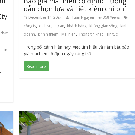
hi
Báo giá mái hiên cố định: Hướng
dẫn chọn lựa và tiết kiệm chi phí
Cty
December 14, 2024
Tuan Nguyen
368 Views
,
,
,
,
,
công ty
dịch vụ
dự án
khách hàng
không gian sống
Kinh
,
,
,
,
chất
doanh
kinh nghiệm
Mai hien
Thong tin khac
Tin tuc
Trong bối cảnh hiện nay, việc tìm hiểu và nắm bắt báo
,
Tin
giá mái hiên cố định ngày càng trở
Read more
6: