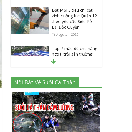
Bật Mới 3 tiêu chí cắt
kính cường lực Quận 12
theo yêu cầu Siêu Rẻ
Lại Độc Quyền
August 4, 2026
Top 7 mẫu dù che nắng
ngoài trời sân trường
siêu bền được các
trường sử dụng nhiều
nhất
July 20, 2026
Nổi Bật Về Suối Cá Thần
Danh sách 8 đại lý bán
tập vở học sinh giá sỉ
tại Tphcm uy tín được
đánh giá High
July 16, 2026
Cập nhật mới nhất: Vở