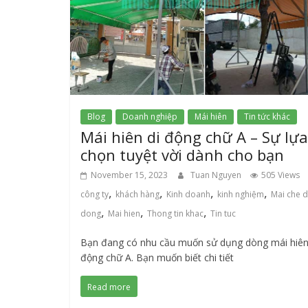
Blog
Doanh nghiệp
Mái hiên
Tin tức khác
Mái hiên di động chữ A – Sự lựa
chọn tuyệt vời dành cho bạn
November 15, 2023
Tuan Nguyen
505 Views
,
,
,
,
công ty
khách hàng
Kinh doanh
kinh nghiệm
Mai che d
,
,
,
dong
Mai hien
Thong tin khac
Tin tuc
Bạn đang có nhu cầu muốn sử dụng dòng mái hiên
động chữ A. Bạn muốn biết chi tiết
Read more