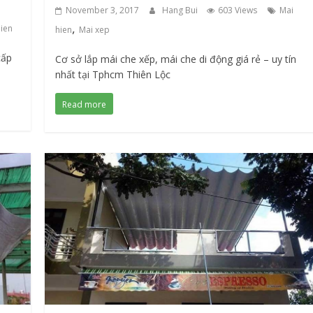
November 3, 2017
Hang Bui
603 Views
Mai
,
hien
hien
Mai xep
cấp
Cơ sở lắp mái che xếp, mái che di động giá rẻ – uy tín
nhất tại Tphcm Thiên Lộc
Read more