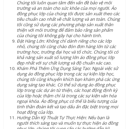
Chúng tôi luôn quan tâm đến vấn đề bảo vệ môi
trường và an toàn cho sức khỏe của mọi người. Áo
đồng phục lớp của chúng tôi được sản xuất theo các
tiêu chuẩn cao nhất về chất lượng và an toàn. Chúng
tôi cũng sử dụng các phương pháp sản xuất thân
thiện với môi trường để đảm bảo rằng sản phẩm
của chúng tôi không gây hại cho hành tinh.
Đặt Hàng Lớn: Không chỉ dành riêng cho các lớp
nhỏ, chúng tôi cũng chào đón đơn hàng lớn từ các
trường học, trường đại học và tổ chức. Chúng tôi có
khả năng sản xuất số lượng lớn áo đồng phục lớp
đẹp nhất với sự chất lượng và độ chuẩn xác cao.
Khám Phá Thêm Ứng Dụng Sáng Tạo: Ngoài việc sử
dụng áo đồng phục lớp trong các sự kiện lớp học,
chúng tôi cũng khuyến khích bạn khám phá các ứng
dụng sáng tạo khác. Có thể sử dụng áo đồng phục
lớp trong các dự án từ thiện, các hoạt động định kỳ
của lớp hoặc thậm chí là trong các sự kiện văn hóa
ngoại khóa. Áo đồng phục có thể là biểu tượng của
tinh thần đoàn kết và tạo dấu ấn đặc biệt trong mọi
hoạt động của lớp.
Hướng Dẫn Kỹ Thuật Tự Thực Hiện: Nếu bạn là
người thích sáng tạo và muốn tự thực hiện áo đồng
phục lớp, chúng tôi cung cấp các hướng dẫn kỹ