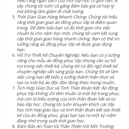
hiểu rằng ngân sách của mỗi lớp học có giới hạn, vì
vậy chúng tôi luôn cố gắng đảm bảo giá cả hợp lý
mà không làm giảm đi chất lượng
Thời Gian Giao Hàng Nhanh Chóng: Chúng tôi hiểu
rằng thời gian giao áo đồng phục lớp là điểm quan
trọng. Để đảm bảo bạn có đủ thời gian cho việc
chuẩn bị cho năm học mới, chúng tôi cam kết cung
cấp thời gian giao hàng nhanh chóng. Bạn có thể tin
tưởng rằng áo đồng phục lớp sẽ được giao đúng
hẹn.
Hỗ Trợ Thiết Kế Chuyên Nghiệp: Nếu bạn có ý tưởng
riêng cho mẫu áo đồng phục lớp nhưng cần sự hỗ
trợ trong việc thiết kế, chúng tôi có đội ngũ thiết kế
chuyên nghiệp sẵn sàng giúp bạn. Chúng tôi sẽ làm
việc cùng bạn để biến ý tưởng thành hiện thực và
tạo ra một bộ áo độc đáo đúng theo mong muốn.
Tích Hợp Giáo Dục và Tinh Thần Đoàn Kết: Áo đồng
phục lớp không chỉ đơn thuần là một bộ trang phục,
mà còn là biểu tượng của tinh thần đoàn kết và tự
hào lớp học. Chúng tôi luôn khuyến khích các lớp
học tích hợp giáo dục và tinh thần đoàn kết vào thiết
kế của áo đồng phục, giúp bạn tạo ra một kỷ niệm
đáng nhớ trong suốt thời gian học.
Đảm Bảo An Toàn Và Thân Thiện Với Môi Trường: