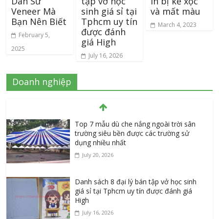
Dán Sứ
tập vở học
in bị kẻ xọc
Veneer Mà
sinh giá sỉ tại
và mất màu
Bạn Nên Biết
Tphcm uy tín
March 4, 2023
được đánh
February 5,
giá High
2025
July 16, 2026
Doanh nghiệp
Top 7 mẫu dù che nắng ngoài trời sân
trường siêu bền được các trường sử
dụng nhiều nhất
July 20, 2026
Danh sách 8 đại lý bán tập vở học sinh
giá sỉ tại Tphcm uy tín được đánh giá
High
July 16, 2026