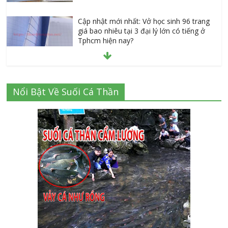
Cập nhật mới nhất: Vở học sinh 96 trang
giá bao nhiêu tại 3 đại lý lớn có tiếng ở
Tphcm hiện nay?
July 9, 2026
Thành Long – Số 1 về dịch vụ sửa cửa
Nổi Bật Về Suối Cá Thần
kính Quận 1 Tphcm tận nhà uy tín, giá rẻ
June 30, 2026
Mách bạn 7 địa chỉ sửa cửa nhôm kính
Tân Phú Tphcm tận nơi giá rẻ, uy tín
nhất hiện nay
August 5, 2026
Bật Mới 3 tiêu chí cắt kính cường lực
Quận 12 theo yêu cầu Siêu Rẻ Lại Độc
Quyền