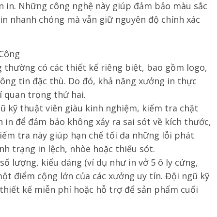
n in. Những công nghệ này giúp đảm bảo màu sắc
ộ in nhanh chóng mà vẫn giữ nguyên độ chính xác
 Công
ng thường có các thiết kế riêng biệt, bao gồm logo,
ông tin đặc thù. Do đó, khả năng xưởng in thực
í quan trọng thứ hai.
ngũ kỹ thuật viên giàu kinh nghiệm, kiểm tra chặt
nh in để đảm bảo không xảy ra sai sót về kích thước,
kiểm tra này giúp hạn chế tối đa những lỗi phát
nh trạng in lệch, nhòe hoặc thiếu sót.
số lượng, kiểu dáng (ví dụ như in vở 5 ô ly cứng,
ột điểm cộng lớn của các xưởng uy tín. Đội ngũ kỹ
 thiết kế miễn phí hoặc hỗ trợ để sản phẩm cuối