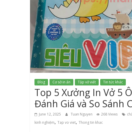
Blog
Cơ sở in ấn
Tập vở viết
Tin tức khác
Top 5 Xưởng In Vở 5 Ô
Đánh Giá và So Sánh C
June 12, 2025
Tuan Nguyen
268 Views
ch
,
,
kinh nghiệm
Tap vo viet
Thong tin khac