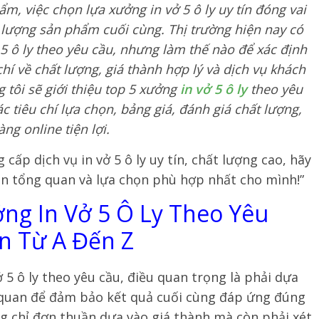
, việc chọn lựa xưởng in vở 5 ô ly uy tín đóng vai
 lượng sản phẩm cuối cùng. Thị trường hiện nay có
 5 ô ly theo yêu cầu, nhưng làm thế nào để xác định
í về chất lượng, giá thành hợp lý và dịch vụ khách
g tôi sẽ giới thiệu top 5 xưởng
in vở 5 ô ly
theo yêu
ác tiêu chí lựa chọn, bảng giá, đánh giá chất lượng,
ng online tiện lợi.
cấp dịch vụ in vở 5 ô ly uy tín, chất lượng cao, hãy
nhìn tổng quan và lựa chọn phù hợp nhất cho mình!”
ng In Vở 5 Ô Ly Theo Yêu
n Từ A Đến Z
 5 ô ly theo yêu cầu, điều quan trọng là phải dựa
h quan để đảm bảo kết quả cuối cùng đáp ứng đúng
 chỉ đơn thuần dựa vào giá thành mà còn phải xét