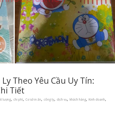
 Ly Theo Yêu Cầu Uy Tín:
hi Tiết
,
,
,
,
,
,
,
ất lượng
chi phí
Cơ sở in ấn
công ty
dịch vụ
khách hàng
Kinh doanh