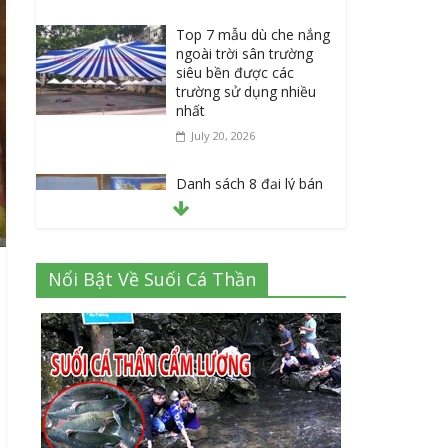
Top 7 mẫu dù che nắng
ngoài trời sân trường
siêu bền được các
trường sử dụng nhiều
nhất
July 20, 2026
Danh sách 8 đại lý bán
tập vở học sinh giá sỉ
tại Tphcm uy tín được
đánh giá High
July 16, 2026
Nổi Bật Về Suối Cá Thần
Cập nhật mới nhất: Vở
học sinh 96 trang giá
bao nhiêu tại 3 đại lý
lớn có tiếng ở Tphcm
hiện nay?
July 9, 2026