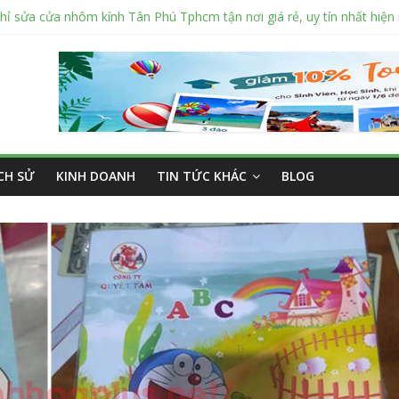
hỉ sửa cửa nhôm kính Tân Phú Tphcm tận nơi giá rẻ, uy tín nhất hiện
hí cắt kính cường lực Quận 12 theo yêu cầu Siêu Rẻ Lại Độc Quyền
 nắng ngoài trời sân trường siêu bền được các trường sử dụng nhiều
ý bán tập vở học sinh giá sỉ tại Tphcm uy tín được đánh giá High
: Vở học sinh 96 trang giá bao nhiêu tại 3 đại lý lớn có tiếng ở Tphc
ỊCH SỬ
KINH DOANH
TIN TỨC KHÁC
BLOG