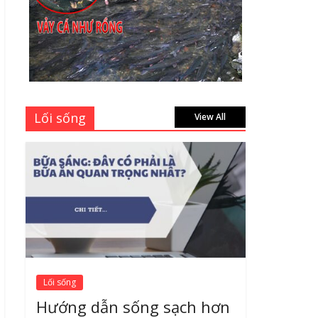
Thành Long – Số 1 về
dịch vụ sửa cửa kính
Quận 1 Tphcm tận nhà
uy tín, giá rẻ
June 30, 2026
Mách bạn 7 địa chỉ sửa
Lối sống
cửa nhôm kính Tân Phú
View All
Tphcm tận nơi giá rẻ,
uy tín nhất hiện nay
August 5, 2026
Lối sống
Hướng dẫn sống sạch hơn