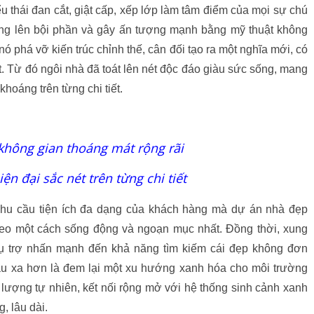
 thái đan cắt, giật cấp, xếp lớp làm tâm điểm của mọi sự chú
tăng lên bội phần và gây ấn tượng mạnh bằng mỹ thuật không
nó phá vỡ kiến trúc chỉnh thế, cân đối tạo ra một nghĩa mới, có
t. Từ đó ngôi nhà đã toát lên nét độc đáo giàu sức sống, mang
hoáng trên từng chi tiết.
không gian thoáng mát rộng rãi
 đại sắc nét trên từng chi tiết
 nhu cầu tiện ích đa dạng của khách hàng mà dự án nhà đẹp
heo một cách sống động và ngoạn mục nhất. Đồng thời, xung
ụ trợ nhấn mạnh đến khả năng tìm kiếm cái đẹp không đơn
sâu xa hơn là đem lại một xu hướng xanh hóa cho môi trường
lượng tự nhiên, kết nối rộng mở với hệ thống sinh cảnh xanh
, lâu dài.