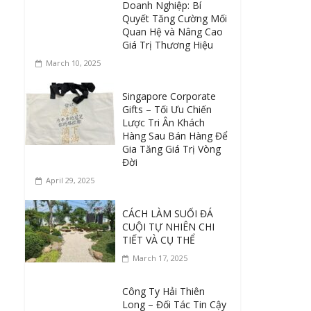
Doanh Nghiệp: Bí
Quyết Tăng Cường Mối
Quan Hệ và Nâng Cao
Giá Trị Thương Hiệu
March 10, 2025
Singapore Corporate
Gifts – Tối Ưu Chiến
Lược Tri Ân Khách
Hàng Sau Bán Hàng Để
Gia Tăng Giá Trị Vòng
Đời
April 29, 2025
CÁCH LÀM SUỐI ĐÁ
CUỘI TỰ NHIÊN CHI
TIẾT VÀ CỤ THỂ
March 17, 2025
Công Ty Hải Thiên
Long – Đối Tác Tin Cậy