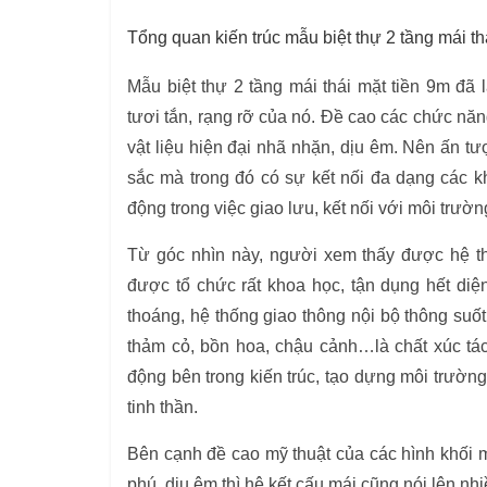
Tổng quan kiến trúc mẫu biệt thự 2 tầng mái t
Mẫu biệt thự 2 tầng mái thái mặt tiền 9m đ
tươi tắn, rạng rỡ của nó. Đề cao các chức năn
vật liệu hiện đại nhã nhặn, dịu êm. Nên ấn t
sắc mà trong đó có sự kết nối đa dạng các kh
động trong việc giao lưu, kết nối với môi trư
Từ góc nhìn này, người xem thấy được hệ th
được tổ chức rất khoa học, tận dụng hết diệ
thoáng, hệ thống giao thông nội bộ thông suốt
thảm cỏ, bồn hoa, chậu cảnh…là chất xúc tá
động bên trong kiến trúc, tạo dựng môi trườn
tinh thần.
Bên cạnh đề cao mỹ thuật của các hình khối 
phú, dịu êm thì hệ kết cấu mái cũng nói lên nh