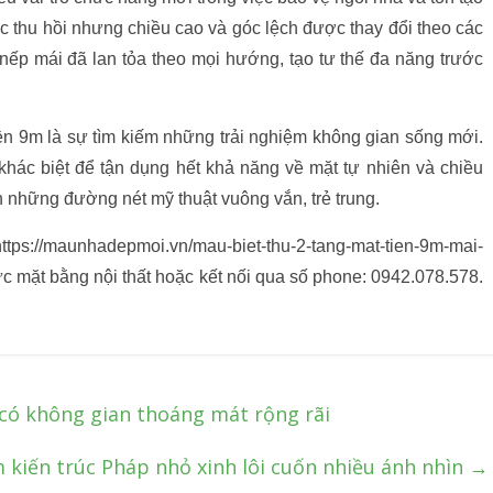
c thu hồi nhưng chiều cao và góc lệch được thay đổi theo các
 nếp mái đã lan tỏa theo mọi hướng, tạo tư thế đa năng trước
iền 9m là sự tìm kiếm những trải nghiệm không gian sống mới.
hác biệt để tận dụng hết khả năng về mặt tự nhiên và chiều
 những đường nét mỹ thuật vuông vắn, trẻ trung.
ttps://maunhadepmoi.vn/mau-biet-thu-2-tang-mat-tien-9m-mai-
c mặt bằng nội thất hoặc kết nối qua số phone: 0942.078.578.
có không gian thoáng mát rộng rãi
m kiến trúc Pháp nhỏ xinh lôi cuốn nhiều ánh nhìn
→