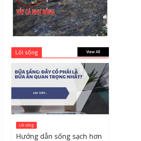
dịch vụ sửa cửa kính
Quận 1 Tphcm tận nhà
uy tín, giá rẻ
June 30, 2026
Mách bạn 7 địa chỉ sửa
cửa nhôm kính Tân Phú
Tphcm tận nơi giá rẻ,
Lối sống
View All
uy tín nhất hiện nay
August 5, 2026
Lối sống
Hướng dẫn sống sạch hơn