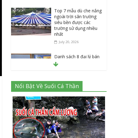
Top 7 mẫu dù che nắng
ngoài trời sân trường
siêu bền được các
trường sử dụng nhiều
nhất
July 20, 2026
Danh sách 8 đại lý bán
tập vở học sinh giá sỉ
tại Tphcm uy tín được
đánh giá High
July 16, 2026
Nổi Bật Về Suối Cá Thần
Cập nhật mới nhất: Vở
học sinh 96 trang giá
bao nhiêu tại 3 đại lý
lớn có tiếng ở Tphcm
hiện nay?
July 9, 2026
Thành Long – Số 1 về