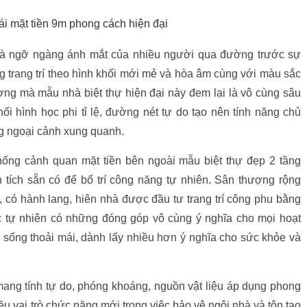
hái mặt tiền 9m phong cách hiện đại
ã là ngỡ ngàng ánh mắt của nhiều người qua đường trước sự
g trang trí theo hình khối mới mẻ và hòa âm cùng với màu sắc
ượng mà mẫu nhà biệt thự hiện đại này đem lại là vô cùng sâu
ối hình học phi tỉ lệ, đường nét tự do tạo nên tính năng chủ
ờng ngoại cảnh xung quanh.
ống cảnh quan mặt tiền bên ngoài mẫu biệt thự đẹp 2 tầng
n tích sẵn có để bố trí công năng tự nhiên. Sân thượng rộng
, có hành lang, hiên nhà được đầu tư trang trí công phu bằng
c tự nhiên có những đóng góp vô cùng ý nghĩa cho mọi hoạt
g sống thoải mái, dành lấy nhiều hơn ý nghĩa cho sức khỏe và
mang tính tự do, phóng khoáng, nguồn vật liệu áp dụng phong
iều vai trò chức năng mới trong việc bảo vệ ngôi nhà và tôn tạo