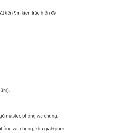
t tiền 9m kiến trúc hiện đại
13m).
gủ master, phòng wc chung.
phòng wc chung, khu giặt+phơi.