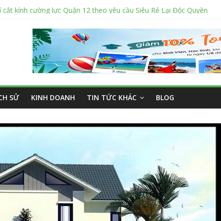
hí cắt kính cường lực Quận 12 theo yêu cầu Siêu Rẻ Lại Độc Quyền
 nắng ngoài trời sân trường siêu bền được các trường sử dụng nhiều
ý bán tập vở học sinh giá sỉ tại Tphcm uy tín được đánh giá High
: Vở học sinh 96 trang giá bao nhiêu tại 3 đại lý lớn có tiếng ở Tphc
hỉ sửa cửa nhôm kính Tân Phú Tphcm tận nơi giá rẻ, uy tín nhất hiện
ỊCH SỬ
KINH DOANH
TIN TỨC KHÁC
BLOG