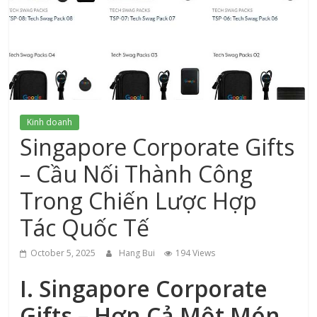
xứ
Thanh
Kinh doanh
Singapore Corporate Gifts
– Cầu Nối Thành Công
Trong Chiến Lược Hợp
Tác Quốc Tế
October 5, 2025
Hang Bui
194 Views
I. Singapore Corporate
Gifts – Hơn Cả Một Món