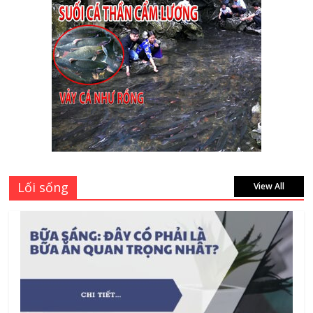
Cập nhật mới nhất: Vở học sinh 96 trang
giá bao nhiêu tại 3 đại lý lớn có tiếng ở
Tphcm hiện nay?
July 9, 2026
Bảng giá vách ngăn nhôm kính cửa lùa
Siêu Rẻ mới nhất 2026 – Chất lượng cực
đỉnh
August 7, 2026
Lối sống
View All