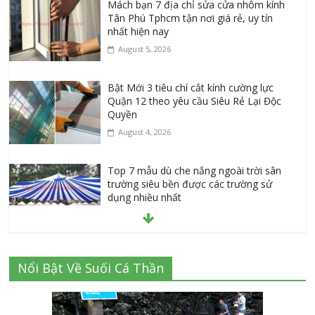
Mách bạn 7 địa chỉ sửa cửa nhôm kính
Tân Phú Tphcm tận nơi giá rẻ, uy tín
nhất hiện nay
August 5, 2026
Bật Mới 3 tiêu chí cắt kính cường lực
Quận 12 theo yêu cầu Siêu Rẻ Lại Độc
Quyền
August 4, 2026
Top 7 mẫu dù che nắng ngoài trời sân
trường siêu bền được các trường sử
dụng nhiều nhất
July 20, 2026
Danh sách 8 đại lý bán tập vở học sinh
Nổi Bật Về Suối Cá Thần
giá sỉ tại Tphcm uy tín được đánh giá
High
July 16, 2026