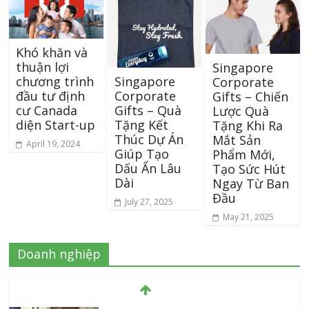
Khó khăn và
thuận lợi
Singapore
Singapore
chương trình
Corporate
Corporate
đầu tư định
Gifts – Chiến
Gifts – Quà
cư Canada
Lược Quà
Tặng Kết
diện Start-up
Tặng Khi Ra
Thúc Dự Án
Mắt Sản
April 19, 2024
Giúp Tạo
Phẩm Mới,
Dấu Ấn Lâu
Tạo Sức Hút
Dài
Ngay Từ Ban
Đầu
July 27, 2025
May 21, 2025
Doanh nghiệp