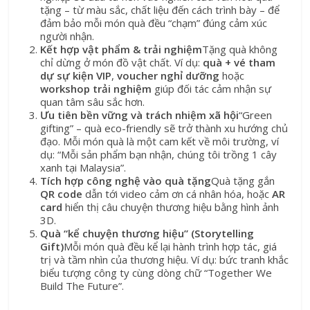
tặng – từ màu sắc, chất liệu đến cách trình bày – để
đảm bảo mỗi món quà đều “chạm” đúng cảm xúc
người nhận.
Kết hợp vật phẩm & trải nghiệm
Tặng quà không
chỉ dừng ở món đồ vật chất. Ví dụ:
quà + vé tham
dự sự kiện VIP
,
voucher nghỉ dưỡng
hoặc
workshop trải nghiệm
giúp đối tác cảm nhận sự
quan tâm sâu sắc hơn.
Ưu tiên bền vững và trách nhiệm xã hội
“Green
gifting” – quà eco-friendly sẽ trở thành xu hướng chủ
đạo. Mỗi món quà là một cam kết về môi trường, ví
dụ: “Mỗi sản phẩm bạn nhận, chúng tôi trồng 1 cây
xanh tại Malaysia”.
Tích hợp công nghệ vào quà tặng
Quà tặng gắn
QR code
dẫn tới video cảm ơn cá nhân hóa, hoặc
AR
card
hiển thị câu chuyện thương hiệu bằng hình ảnh
3D.
Quà “kể chuyện thương hiệu” (Storytelling
Gift)
Mỗi món quà đều kể lại hành trình hợp tác, giá
trị và tầm nhìn của thương hiệu. Ví dụ: bức tranh khắc
biểu tượng công ty cùng dòng chữ “Together We
Build The Future”.