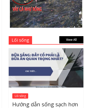
tập vở học sinh giá sỉ
tại Tphcm uy tín được
đánh giá High
July 16, 2026
Cập nhật mới nhất: Vở
học sinh 96 trang giá
Lối sống
bao nhiêu tại 3 đại lý
View All
lớn có tiếng ở Tphcm
hiện nay?
July 9, 2026
Lối sống
Hướng dẫn sống sạch hơn