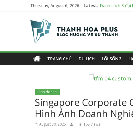
Skip
Danh sách 8 đại l
Thursday, August 6, 2026
Latest:
Cập nhật mới nhất
to
Mách bạn 7 địa c
Thanh
content
Bật Mới 3 tiêu c
Top 7 mẫu dù che
Hoa
Plus
TRANG CHỦ
DU LỊCH
LỐI SỐNG
L
Blog
hướng
về
xứ
Kinh doanh
Thanh
Singapore Corporate G
Hình Ảnh Doanh Nghi
August 30, 2025
168 Views