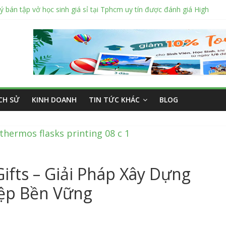
ý bán tập vở học sinh giá sỉ tại Tphcm uy tín được đánh giá High
: Vở học sinh 96 trang giá bao nhiêu tại 3 đại lý lớn có tiếng ở Tphc
hỉ sửa cửa nhôm kính Tân Phú Tphcm tận nơi giá rẻ, uy tín nhất hiện
hí cắt kính cường lực Quận 12 theo yêu cầu Siêu Rẻ Lại Độc Quyền
 nắng ngoài trời sân trường siêu bền được các trường sử dụng nhiều
ỊCH SỬ
KINH DOANH
TIN TỨC KHÁC
BLOG
ifts – Giải Pháp Xây Dựng
ệp Bền Vững