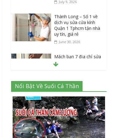
Mách bạn 7 địa chỉ sửa
cửa nhôm kính Tân Phú
Tphcm tận nơi giá rẻ,
uy tín nhất hiện nay
August 5, 2026
Bật Mới 3 tiêu chí cắt
kính cường lực Quận 12
theo yêu cầu Siêu Rẻ
Lại Độc Quyền
August 4, 2026
Nổi Bật Về Suối Cá Thần
Top 7 mẫu dù che nắng
ngoài trời sân trường
siêu bền được các
trường sử dụng nhiều
nhất
July 20, 2026
Danh sách 8 đại lý bán