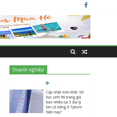
m hiện nay?
 nay
 nhất
Doanh nghiệp
Thành Long – Số 1 về
dịch vụ sửa cửa kính
Quận 1 Tphcm tận nhà
uy tín, giá rẻ
June 30, 2026