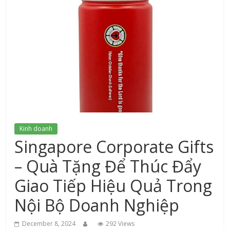
xứ
Thanh
Kinh doanh
Singapore Corporate Gifts
– Quà Tặng Để Thúc Đẩy
Giao Tiếp Hiệu Quả Trong
Nội Bộ Doanh Nghiệp
December 8, 2024
292 Views