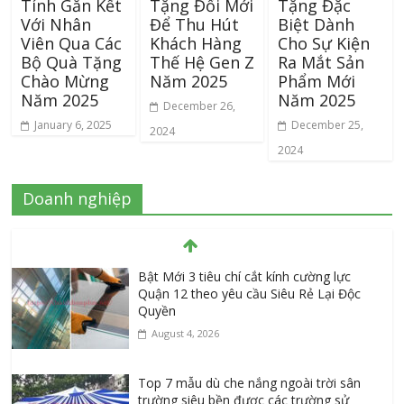
Tính Gắn Kết
Tặng Đổi Mới
Tặng Đặc
Với Nhân
Để Thu Hút
Biệt Dành
Viên Qua Các
Khách Hàng
Cho Sự Kiện
Bộ Quà Tặng
Thế Hệ Gen Z
Ra Mắt Sản
Chào Mừng
Năm 2025
Phẩm Mới
Năm 2025
Năm 2025
December 26,
January 6, 2025
December 25,
2024
2024
Doanh nghiệp
Bật Mới 3 tiêu chí cắt kính cường lực
Quận 12 theo yêu cầu Siêu Rẻ Lại Độc
Quyền
August 4, 2026
Top 7 mẫu dù che nắng ngoài trời sân
trường siêu bền được các trường sử