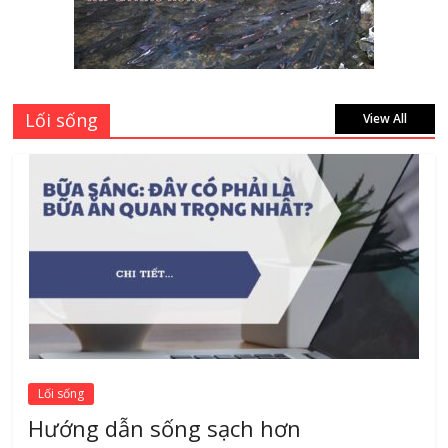
Mách bạn 7 địa chỉ sửa cửa nhôm kính
Tân Phú Tphcm tận nơi giá rẻ, uy tín
nhất hiện nay
August 5, 2026
Lối sống
View All
Lối sống
Hướng dẫn sống sạch hơn