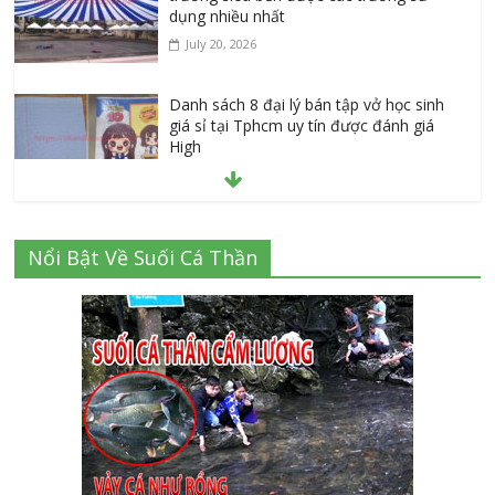
dụng nhiều nhất
July 20, 2026
Danh sách 8 đại lý bán tập vở học sinh
giá sỉ tại Tphcm uy tín được đánh giá
High
July 16, 2026
Cập nhật mới nhất: Vở học sinh 96 trang
Nổi Bật Về Suối Cá Thần
giá bao nhiêu tại 3 đại lý lớn có tiếng ở
Tphcm hiện nay?
July 9, 2026
Thành Long – Số 1 về dịch vụ sửa cửa
kính Quận 1 Tphcm tận nhà uy tín, giá rẻ
June 30, 2026