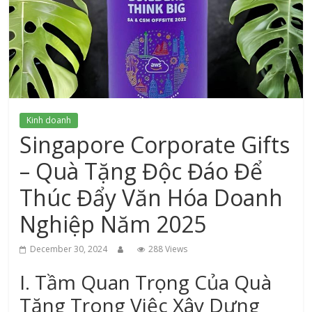
xứ
Thanh
Kinh doanh
Singapore Corporate Gifts
– Quà Tặng Độc Đáo Để
Thúc Đẩy Văn Hóa Doanh
Nghiệp Năm 2025
December 30, 2024
288 Views
I. Tầm Quan Trọng Của Quà
Tặng Trong Việc Xây Dựng