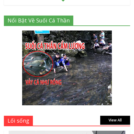
Cập nhật mới nhất: Vở học sinh 96 trang
Nổi Bật Về Suối Cá Thần
giá bao nhiêu tại 3 đại lý lớn có tiếng ở
Tphcm hiện nay?
July 9, 2026
Thành Long – Số 1 về dịch vụ sửa cửa
kính Quận 1 Tphcm tận nhà uy tín, giá rẻ
June 30, 2026
Mách bạn 7 địa chỉ sửa cửa nhôm kính
Tân Phú Tphcm tận nơi giá rẻ, uy tín
nhất hiện nay
August 5, 2026
Lối sống
View All