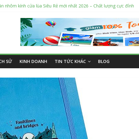
ăn nhôm kính cửa lùa Siêu Rẻ mới nhất 2026 – Chất lượng cực đỉnh
ỉ sửa cửa nhôm kính Tân Phú Tphcm tận nơi giá rẻ, uy tín nhất hiện 
í cắt kính cường lực Quận 12 theo yêu cầu Siêu Rẻ Lại Độc Quyền
 nắng ngoài trời sân trường siêu bền được các trường sử dụng nhiều
ý bán tập vở học sinh giá sỉ tại Tphcm uy tín được đánh giá High
ỊCH SỬ
KINH DOANH
TIN TỨC KHÁC
BLOG