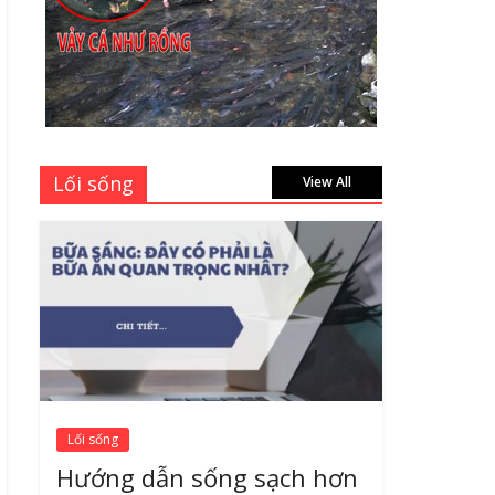
học sinh 96 trang giá
bao nhiêu tại 3 đại lý
lớn có tiếng ở Tphcm
hiện nay?
July 9, 2026
Bảng giá vách ngăn
Lối sống
nhôm kính cửa lùa Siêu
View All
Rẻ mới nhất 2026 –
Chất lượng cực đỉnh
August 7, 2026
Lối sống
Hướng dẫn sống sạch hơn