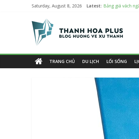
Skip
Bảng giá vách ng
Saturday, August 8, 2026
Latest:
Mách bạn 7 địa ch
to
Bật Mới 3 tiêu ch
Thanh
content
Top 7 mẫu dù che
Danh sách 8 đại l
Hoa
Plus
TRANG CHỦ
DU LỊCH
LỐI SỐNG
L
Blog
hướng
về
xứ
Thanh