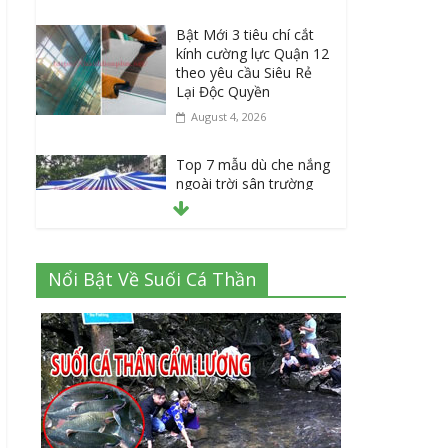
Bật Mới 3 tiêu chí cắt
kính cường lực Quận 12
theo yêu cầu Siêu Rẻ
Lại Độc Quyền
August 4, 2026
Top 7 mẫu dù che nắng
ngoài trời sân trường
siêu bền được các
trường sử dụng nhiều
nhất
July 20, 2026
Nổi Bật Về Suối Cá Thần
Danh sách 8 đại lý bán
tập vở học sinh giá sỉ
tại Tphcm uy tín được
đánh giá High
July 16, 2026
Cập nhật mới nhất: Vở