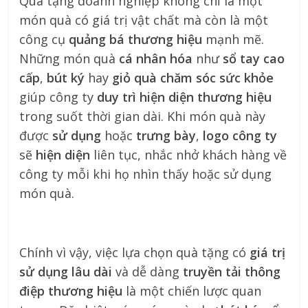
Quà tặng doanh nghiệp không chỉ là một
món quà có giá trị vật chất mà còn là một
công cụ
quảng bá thương hiệu
mạnh mẽ.
Những món quà
cá nhân hóa
như
sổ tay cao
cấp
,
bút ký
hay
giỏ quà chăm sóc sức khỏe
giúp công ty
duy trì hiện diện thương hiệu
trong suốt thời gian dài. Khi món quà này
được
sử dụng
hoặc
trưng bày
,
logo công ty
sẽ
hiện diện
liên tục, nhắc nhở khách hàng về
công ty mỗi khi họ nhìn thấy hoặc sử dụng
món quà.
Chính vì vậy, việc lựa chọn quà tặng có
giá trị
sử dụng lâu dài
và dễ dàng
truyền tải thông
điệp thương hiệu
là một chiến lược quan