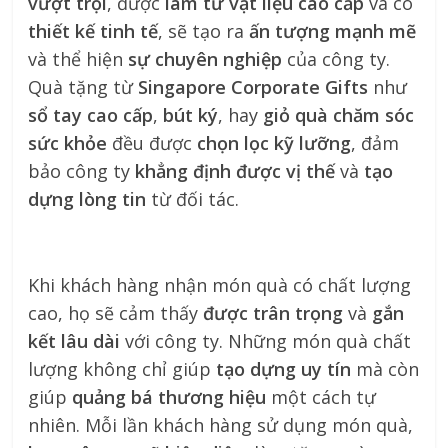
vượt trội
, được
làm từ vật liệu cao cấp
và có
thiết kế tinh tế
, sẽ tạo ra
ấn tượng mạnh mẽ
và thể hiện
sự chuyên nghiệp
của công ty.
Quà tặng từ
Singapore Corporate Gifts
như
sổ tay cao cấp
,
bút ký
, hay
giỏ quà chăm sóc
sức khỏe
đều được
chọn lọc kỹ lưỡng
, đảm
bảo công ty
khẳng định được vị thế
và
tạo
dựng lòng tin
từ đối tác.
Khi khách hàng nhận món quà có chất lượng
cao, họ sẽ cảm thấy
được trân trọng
và
gắn
kết lâu dài
với công ty. Những món quà chất
lượng không chỉ giúp
tạo dựng uy tín
mà còn
giúp
quảng bá thương hiệu
một cách tự
nhiên. Mỗi lần khách hàng sử dụng món quà,