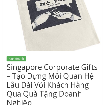
xứ
Thanh
Kinh doanh
Singapore Corporate Gifts
– Tạo Dựng Mối Quan Hệ
Lâu Dài Với Khách Hàng
Qua Quà Tặng Doanh
Nghiệp