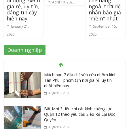
di động 3x6m
che nắng
April 10, 2023
giá rẻ, uy tín,
ngoài trời để
đáng tin cậy
nhận báo giá
hiện nay
“mềm” nhất
January 21,
September 15,
2025
2025
Doanh nghiệp
Mách bạn 7 địa chỉ sửa cửa nhôm kính
Tân Phú Tphcm tận nơi giá rẻ, uy tín
nhất hiện nay
August 5, 2026
Bật Mới 3 tiêu chí cắt kính cường lực
Quận 12 theo yêu cầu Siêu Rẻ Lại Độc
Quyền
August 4, 2026