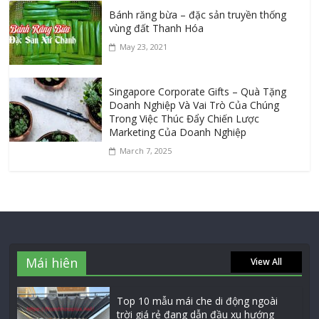
Bánh răng bừa – đặc sản truyền thống
vùng đất Thanh Hóa
May 23, 2021
Singapore Corporate Gifts – Quà Tặng
Doanh Nghiệp Và Vai Trò Của Chúng
Trong Việc Thúc Đẩy Chiến Lược
Marketing Của Doanh Nghiệp
March 7, 2025
Mái hiên
View All
Top 10 mẫu mái che di động ngoài
trời giá rẻ đang dẫn đầu xu hướng