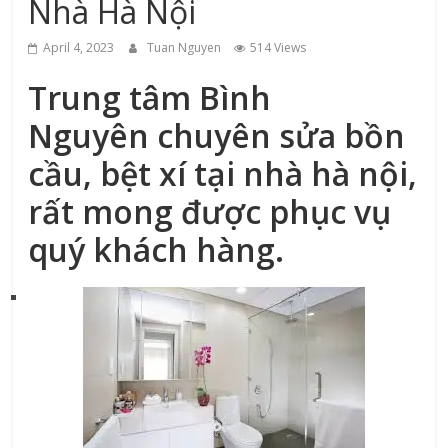
Nhà Hà Nội
xứ
Thanh
April 4, 2023
Tuan Nguyen
514 Views
Trung tâm
Bình
Nguyên
chuyên sửa bồn
cầu, bệt xí tại nhà hà nội,
rất mong được phục vụ
quý khách hàng.