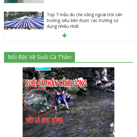
Top 7 mẫu dù che nắng ngoài trời sân
trường siêu bền được các trường sử
dụng nhiều nhất
July 20, 2026
Danh sách 8 đại lý bán tập vở học sinh
Nổi Bật Về Suối Cá Thần
giá sỉ tại Tphcm uy tín được đánh giá
High
July 16, 2026
Cập nhật mới nhất: Vở học sinh 96 trang
giá bao nhiêu tại 3 đại lý lớn có tiếng ở
Tphcm hiện nay?
July 9, 2026
Bảng giá vách ngăn nhôm kính cửa lùa
Siêu Rẻ mới nhất 2026 – Chất lượng cực
đỉnh