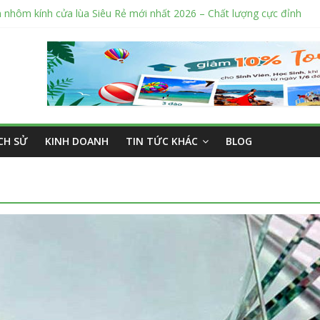
 nhôm kính cửa lùa Siêu Rẻ mới nhất 2026 – Chất lượng cực đỉnh
 sửa cửa nhôm kính Tân Phú Tphcm tận nơi giá rẻ, uy tín nhất hiện n
 cắt kính cường lực Quận 12 theo yêu cầu Siêu Rẻ Lại Độc Quyền
ắng ngoài trời sân trường siêu bền được các trường sử dụng nhiều 
bán tập vở học sinh giá sỉ tại Tphcm uy tín được đánh giá High
ỊCH SỬ
KINH DOANH
TIN TỨC KHÁC
BLOG