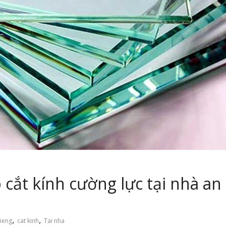
 cắt kính cường lực tại nhà an
,
,
kieng
cat kinh
Tai nha