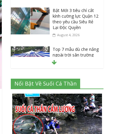
Bật Mới 3 tiêu chí cắt
kính cường lực Quận 12
theo yêu cầu Siêu Rẻ
Lại Độc Quyền
August 4, 2026
Top 7 mẫu dù che nắng
ngoài trời sân trường
siêu bền được các
trường sử dụng nhiều
nhất
July 20, 2026
Nổi Bật Về Suối Cá Thần
Danh sách 8 đại lý bán
tập vở học sinh giá sỉ
tại Tphcm uy tín được
đánh giá High
July 16, 2026
Cập nhật mới nhất: Vở