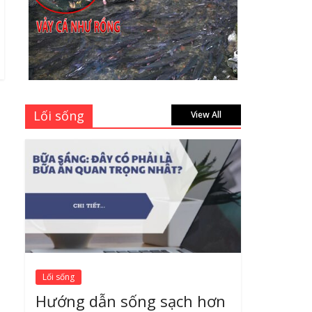
học sinh 96 trang giá
bao nhiêu tại 3 đại lý
lớn có tiếng ở Tphcm
hiện nay?
July 9, 2026
Bảng giá vách ngăn
Lối sống
nhôm kính cửa lùa Siêu
View All
Rẻ mới nhất 2026 –
Chất lượng cực đỉnh
August 7, 2026
Lối sống
Hướng dẫn sống sạch hơn