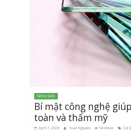
Nhôm kính
Bí mật công nghệ giúp
toàn và thẩm mỹ
April 7, 2026
Tuan Nguyen
94 Views
Cat 