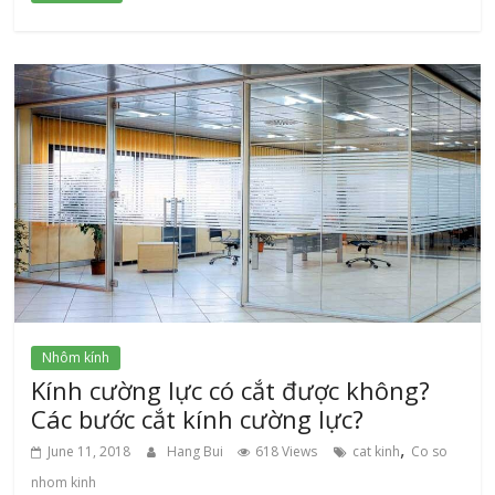
Nhôm kính
Kính cường lực có cắt được không?
Các bước cắt kính cường lực?
,
June 11, 2018
Hang Bui
618 Views
cat kinh
Co so
nhom kinh