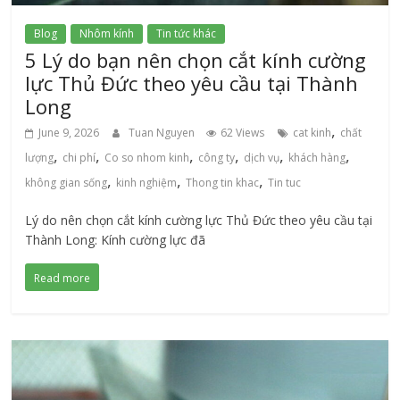
Blog
Nhôm kính
Tin tức khác
5 Lý do bạn nên chọn cắt kính cường
lực Thủ Đức theo yêu cầu tại Thành
Long
,
June 9, 2026
Tuan Nguyen
62 Views
cat kinh
chất
,
,
,
,
,
,
lượng
chi phí
Co so nhom kinh
công ty
dịch vụ
khách hàng
,
,
,
không gian sống
kinh nghiệm
Thong tin khac
Tin tuc
Lý do nên chọn cắt kính cường lực Thủ Đức theo yêu cầu tại
Thành Long: Kính cường lực đã
Read more