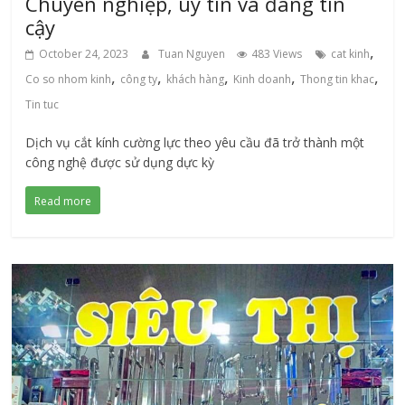
Chuyên nghiệp, uy tín và đáng tin
cậy
,
October 24, 2023
Tuan Nguyen
483 Views
cat kinh
,
,
,
,
,
Co so nhom kinh
công ty
khách hàng
Kinh doanh
Thong tin khac
Tin tuc
Dịch vụ cắt kính cường lực theo yêu cầu đã trở thành một
công nghệ được sử dụng dực kỳ
Read more