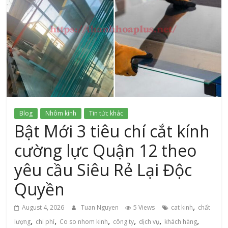
xứ
Thanh
Blog
Nhôm kính
Tin tức khác
Bật Mới 3 tiêu chí cắt kính
cường lực Quận 12 theo
yêu cầu Siêu Rẻ Lại Độc
Quyền
,
August 4, 2026
Tuan Nguyen
5 Views
cat kinh
chất
,
,
,
,
,
,
lượng
chi phí
Co so nhom kinh
công ty
dịch vụ
khách hàng