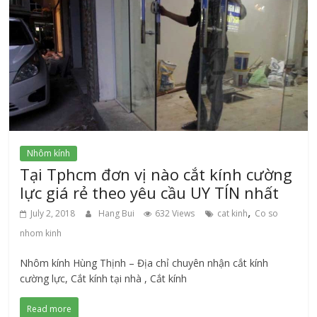
Nhôm kính
Tại Tphcm đơn vị nào cắt kính cường
lực giá rẻ theo yêu cầu UY TÍN nhất
,
July 2, 2018
Hang Bui
632 Views
cat kinh
Co so
nhom kinh
Nhôm kính Hùng Thịnh – Địa chỉ chuyên nhận cắt kính
cường lực, Cắt kính tại nhà , Cắt kính
Read more