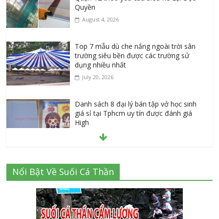
Quyền
August 4, 2026
Top 7 mẫu dù che nắng ngoài trời sân
trường siêu bền được các trường sử
dụng nhiều nhất
July 20, 2026
Danh sách 8 đại lý bán tập vở học sinh
giá sỉ tại Tphcm uy tín được đánh giá
High
July 16, 2026
Cập nhật mới nhất: Vở học sinh 96 trang
Nổi Bật Về Suối Cá Thần
giá bao nhiêu tại 3 đại lý lớn có tiếng ở
Tphcm hiện nay?
July 9, 2026