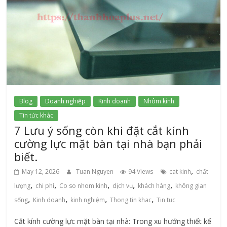
Blog
Doanh nghiệp
Kinh doanh
Nhôm kính
Tin tức khác
7 Lưu ý sống còn khi đặt cắt kính
cường lực mặt bàn tại nhà bạn phải
biết.
,
May 12, 2026
Tuan Nguyen
94 Views
cat kinh
chất
,
,
,
,
,
lượng
chi phí
Co so nhom kinh
dịch vụ
khách hàng
không gian
,
,
,
,
sống
Kinh doanh
kinh nghiệm
Thong tin khac
Tin tuc
Cắt kính cường lực mặt bàn tại nhà: Trong xu hướng thiết kế