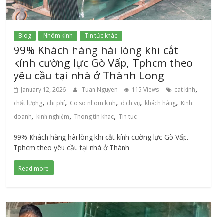
Blog
Nhôm kính
Tin tức khác
99% Khách hàng hài lòng khi cắt
kính cường lực Gò Vấp, Tphcm theo
yêu cầu tại nhà ở Thành Long
,
January 12, 2026
Tuan Nguyen
115 Views
cat kinh
,
,
,
,
,
chất lượng
chi phí
Co so nhom kinh
dịch vụ
khách hàng
Kinh
,
,
,
doanh
kinh nghiệm
Thong tin khac
Tin tuc
99% Khách hàng hài lòng khi cắt kính cường lực Gò Vấp,
Tphcm theo yêu cầu tại nhà ở Thành
Read more