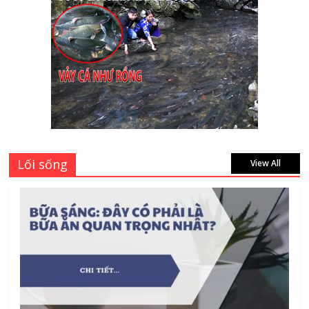
Thành Long – Số 1 về dịch vụ sửa cửa
kính Quận 1 Tphcm tận nhà uy tín, giá rẻ
June 30, 2026
Mách bạn 7 địa chỉ sửa cửa nhôm kính
Tân Phú Tphcm tận nơi giá rẻ, uy tín
nhất hiện nay
August 5, 2026
Lối sống
View All