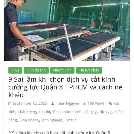
Blog
Kinh doanh
Nhôm kính
Tin tức khác
9 Sai lầm khi chọn dịch vụ cắt kính
cường lực Quận 8 TPHCM và cách né
khéo
September 12, 2025
Tuan Nguyen
199 Views
cat
,
,
,
,
,
,
kinh
chất lượng
chi phí
Co so nhom kinh
công ty
dịch vụ
khách
,
,
,
hàng
Kinh doanh
kinh nghiệm
Tin tuc
9 Sai lầm khi chọn dịch vụ cắt kính cường lực Quận 8