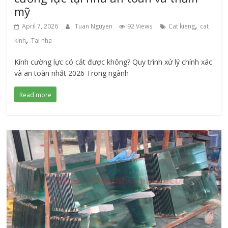
mỹ
,
April 7, 2026
Tuan Nguyen
92 Views
Cat kieng
cat
,
kinh
Tai nha
Kính cường lực có cắt được không? Quy trình xử lý chính xác
và an toàn nhất 2026 Trong ngành
Read more