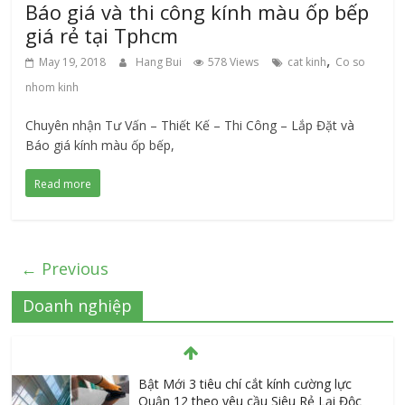
Báo giá và thi công kính màu ốp bếp
giá rẻ tại Tphcm
,
May 19, 2018
Hang Bui
578 Views
cat kinh
Co so
nhom kinh
Chuyên nhận Tư Vấn – Thiết Kế – Thi Công – Lắp Đặt và
Báo giá kính màu ốp bếp,
Read more
← Previous
Doanh nghiệp
Bật Mới 3 tiêu chí cắt kính cường lực
Quận 12 theo yêu cầu Siêu Rẻ Lại Độc