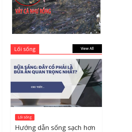
Thành Long – Số 1 về
dịch vụ sửa cửa kính
Quận 1 Tphcm tận nhà
uy tín, giá rẻ
June 30, 2026
Mách bạn 7 địa chỉ sửa
Lối sống
cửa nhôm kính Tân Phú
View All
Tphcm tận nơi giá rẻ,
uy tín nhất hiện nay
August 5, 2026
Lối sống
Hướng dẫn sống sạch hơn