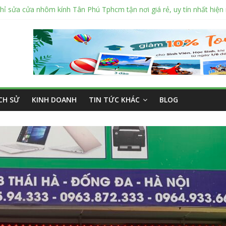
hỉ sửa cửa nhôm kính Tân Phú Tphcm tận nơi giá rẻ, uy tín nhất hiện
hí cắt kính cường lực Quận 12 theo yêu cầu Siêu Rẻ Lại Độc Quyền
 nắng ngoài trời sân trường siêu bền được các trường sử dụng nhiều
ý bán tập vở học sinh giá sỉ tại Tphcm uy tín được đánh giá High
: Vở học sinh 96 trang giá bao nhiêu tại 3 đại lý lớn có tiếng ở Tphc
ỊCH SỬ
KINH DOANH
TIN TỨC KHÁC
BLOG