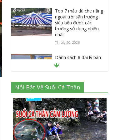
Top 7 mẫu dù che nắng
ngoài trời sân trường
siêu bền được các
trường sử dụng nhiều
nhất
July 20, 2026
Danh sách 8 đại lý bán
tập vở học sinh giá sỉ
tại Tphcm uy tín được
đánh giá High
July 16, 2026
Nổi Bật Về Suối Cá Thần
Cập nhật mới nhất: Vở
học sinh 96 trang giá
bao nhiêu tại 3 đại lý
lớn có tiếng ở Tphcm
hiện nay?
July 9, 2026