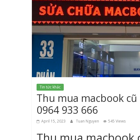
Tin tức khác
Thu mua macbook cũ gi
0964 933 666
April 15, 2023
Tuan Nguyen
545 Views
Thu mua macbook cũ 