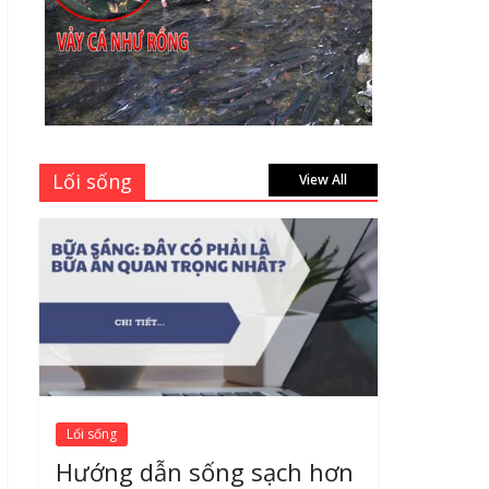
bao nhiêu tại 3 đại lý
lớn có tiếng ở Tphcm
hiện nay?
July 9, 2026
Bảng giá vách ngăn
nhôm kính cửa lùa Siêu
Rẻ mới nhất 2026 –
Lối sống
View All
Chất lượng cực đỉnh
August 7, 2026
Lối sống
Hướng dẫn sống sạch hơn