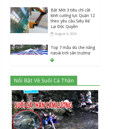
Bật Mới 3 tiêu chí cắt
kính cường lực Quận 12
theo yêu cầu Siêu Rẻ
Lại Độc Quyền
August 4, 2026
Top 7 mẫu dù che nắng
ngoài trời sân trường
siêu bền được các
trường sử dụng nhiều
nhất
July 20, 2026
Nổi Bật Về Suối Cá Thần
Danh sách 8 đại lý bán
tập vở học sinh giá sỉ
tại Tphcm uy tín được
đánh giá High
July 16, 2026
Cập nhật mới nhất: Vở
học sinh 96 trang giá