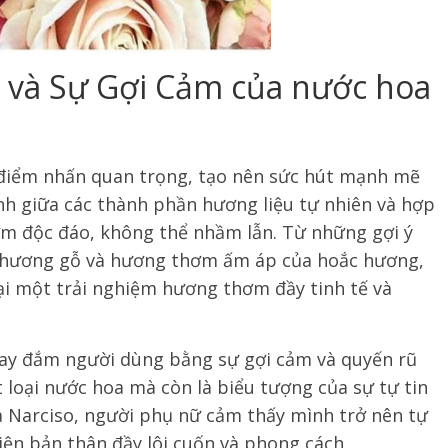
và Sự Gợi Cảm của nước hoa
điểm nhấn quan trọng, tạo nên sức hút mạnh mẽ
ình giữa các thành phần hương liệu tự nhiên và hợp
m độc đáo, không thể nhầm lẫn. Từ những gợi ý
 hương gỗ và hương thơm ấm áp của hoắc hương,
ại một trải nghiệm hương thơm đầy tinh tế và
ay đắm người dùng bằng sự gợi cảm và quyến rũ
loại nước hoa mà còn là biểu tượng của sự tự tin
a Narciso, người phụ nữ cảm thấy mình trở nên tự
iện bản thân đầy lôi cuốn và phong cách.