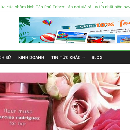
sửa cửa nhôm kính Tân Phú Tphcm tận nơi giá rẻ, uy tín nhất hiện na
cắt kính cường lực Quận 12 theo yêu cầu Siêu Rẻ Lại Độc Quyền
ng ngoài trời sân trường siêu bền được các trường sử dụng nhiều nh
án tập vở học sinh giá sỉ tại Tphcm uy tín được đánh giá High
nhôm kính cửa lùa Siêu Rẻ mới nhất 2026 – Chất lượng cực đỉnh
ỊCH SỬ
KINH DOANH
TIN TỨC KHÁC
BLOG