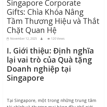
Singapore Corporate
xứ
Gifts: Chìa Khóa Nâng
Thanh
Tầm Thương Hiệu và Thắt
Chặt Quan Hệ
November 12, 2025
120 Views
I. Giới thiệu: Định nghĩa
lại vai trò của Quà tặng
Doanh nghiệp tại
Singapore
Tại Singapore, một trong những trung tâm
tài chính và thương mại hàng đầu thế giới,