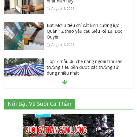
nhất hiện nay
August 5, 2026
Bật Mới 3 tiêu chí cắt kính cường lực
Quận 12 theo yêu cầu Siêu Rẻ Lại Độc
Quyền
August 4, 2026
Top 7 mẫu dù che nắng ngoài trời sân
trường siêu bền được các trường sử
dụng nhiều nhất
July 20, 2026
Danh sách 8 đại lý bán tập vở học sinh
Nổi Bật Về Suối Cá Thần
giá sỉ tại Tphcm uy tín được đánh giá
High
July 16, 2026
Cập nhật mới nhất: Vở học sinh 96 trang