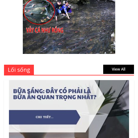
giá bao nhiêu tại 3 đại lý lớn có tiếng ở
Tphcm hiện nay?
July 9, 2026
Bảng giá vách ngăn nhôm kính cửa lùa
Siêu Rẻ mới nhất 2026 – Chất lượng cực
đỉnh
August 7, 2026
Lối sống
View All