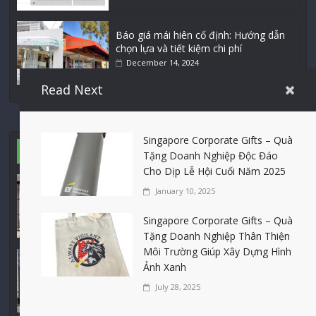
Báo giá mái hiên cố định: Hướng dẫn
chọn lựa và tiết kiệm chi phí
December 14, 2024
Read Next
Singapore Corporate Gifts – Quà
Nhôm kính
View All
Tặng Doanh Nghiệp Độc Đáo
Cho Dịp Lễ Hội Cuối Năm 2025
Bảng giá vách ngăn nhôm kính cửa
January 10, 2025
lùa Siêu Rẻ mới nhất 2026 – Chất
lượng cực đỉnh
Singapore Corporate Gifts – Quà
August 7, 2026
Tặng Doanh Nghiệp Thân Thiện
Môi Trường Giúp Xây Dựng Hình
Mách bạn 7 địa chỉ sửa cửa nhôm
Ảnh Xanh
kính Tân Phú Tphcm tận nơi giá rẻ,
July 28, 2025
uy tín nhất hiện nay
August 5, 2026