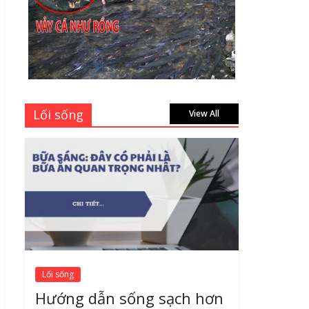
học sinh 96 trang giá
bao nhiêu tại 3 đại lý
lớn có tiếng ở Tphcm
hiện nay?
July 9, 2026
Bảng giá vách ngăn
Lối sống
nhôm kính cửa lùa Siêu
View All
Rẻ mới nhất 2026 –
Chất lượng cực đỉnh
August 7, 2026
Lối sống
Hướng dẫn sống sạch hơn