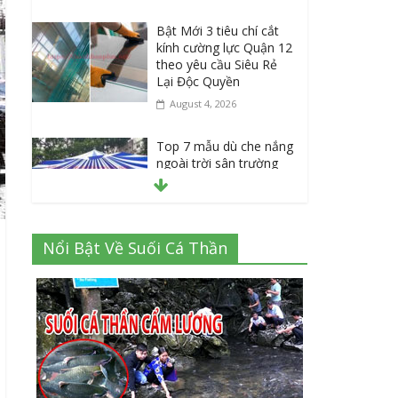
Bật Mới 3 tiêu chí cắt
kính cường lực Quận 12
theo yêu cầu Siêu Rẻ
Lại Độc Quyền
August 4, 2026
Top 7 mẫu dù che nắng
ngoài trời sân trường
siêu bền được các
trường sử dụng nhiều
nhất
July 20, 2026
Nổi Bật Về Suối Cá Thần
Danh sách 8 đại lý bán
tập vở học sinh giá sỉ
tại Tphcm uy tín được
đánh giá High
July 16, 2026
Cập nhật mới nhất: Vở