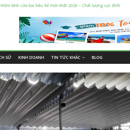
nhôm kính cửa lùa Siêu Rẻ mới nhất 2026 – Chất lượng cực đỉnh
sửa cửa nhôm kính Tân Phú Tphcm tận nơi giá rẻ, uy tín nhất hiện na
cắt kính cường lực Quận 12 theo yêu cầu Siêu Rẻ Lại Độc Quyền
ng ngoài trời sân trường siêu bền được các trường sử dụng nhiều nh
án tập vở học sinh giá sỉ tại Tphcm uy tín được đánh giá High
ỊCH SỬ
KINH DOANH
TIN TỨC KHÁC
BLOG