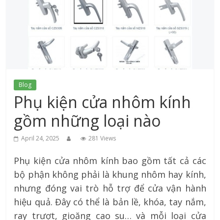
xứ
Thanh
Blog
Phụ kiện cửa nhôm kính
gồm những loại nào
April 24, 2025
281 Views
Phụ kiện cửa nhôm kính bao gồm tất cả các
bộ phận không phải là khung nhôm hay kính,
nhưng đóng vai trò hỗ trợ để cửa vận hành
hiệu quả. Đây có thể là bản lề, khóa, tay nắm,
ray trượt, gioăng cao su… và mỗi loại cửa