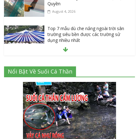
Quyền
August 4, 2026
Top 7 mẫu dù che nắng ngoài trời sân
trường siêu bền được các trường sử
dụng nhiều nhất
July 20, 2026
Danh sách 8 đại lý bán tập vở học sinh
Nổi Bật Về Suối Cá Thần
giá sỉ tại Tphcm uy tín được đánh giá
High
July 16, 2026
Cập nhật mới nhất: Vở học sinh 96 trang
giá bao nhiêu tại 3 đại lý lớn có tiếng ở
Tphcm hiện nay?
July 9, 2026
Bảng giá vách ngăn nhôm kính cửa lùa