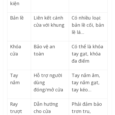
kiện
Bản lề
Liên kết cánh
Có nhiều loại:
cửa với khung
bản lề cối, bản
lề lá…
Khóa
Bảo vệ an
Có thể là khóa
cửa
toàn
tay gạt, khóa
đa điểm
Tay
Hỗ trợ người
Tay nắm âm,
nắm
dùng
tay nắm gạt,
đóng/mở cửa
tay kéo…
Ray
Dẫn hướng
Phải đảm bảo
trượt
cho cửa
trơn tru,