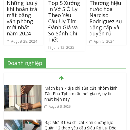
Những lưu ý
Top 5 Xưởng
Thương hiệu
khi hoàn trả
In Vở 5 Ô Ly
nước hoa
mặt bằng
Theo Yêu
Narciso
văn phòng
Cầu Uy Tín:
Rodriguez sự
mới nhất
Đánh Giá và
đẳng cấp và
năm 2024
So Sánh Chi
quyến rũ
Tiết
August 29, 2024
April 5, 2024
June 12, 2025
Doanh nghiệp
Mách bạn 7 địa chỉ sửa cửa nhôm kính
Tân Phú Tphcm tận nơi giá rẻ, uy tín
nhất hiện nay
August 5, 2026
Bật Mới 3 tiêu chí cắt kính cường lực
Quận 12 theo yêu cầu Siêu Rẻ Lại Độc