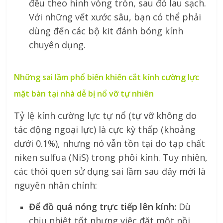
đều theo hình vòng tròn, sau đó lau sạch.
Với những vết xước sâu, bạn có thể phải
dùng đến các bộ kit đánh bóng kính
chuyên dụng.
Những sai lầm phổ biến khiến cắt kính cường lực
mặt bàn tại nhà dễ bị nổ vỡ tự nhiên
Tỷ lệ kính cường lực tự nổ (tự vỡ không do
tác động ngoại lực) là cực kỳ thấp (khoảng
dưới 0.1%), nhưng nó vẫn tồn tại do tạp chất
niken sulfua (NiS) trong phôi kính. Tuy nhiên,
các thói quen sử dụng sai lầm sau đây mới là
nguyên nhân chính:
Để đồ quá nóng trực tiếp lên kính:
Dù
chịu nhiệt tốt nhưng việc đặt một nồi