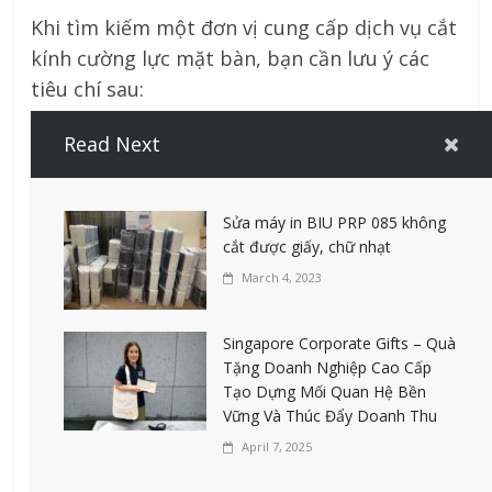
Khi tìm kiếm một đơn vị cung cấp dịch vụ cắt
kính cường lực mặt bàn, bạn cần lưu ý các
tiêu chí sau:
– Kinh nghiệm: Lựa chọn những đơn vị có
Read Next
nhiều năm hoạt động trong lĩnh vực này để
đảm bảo chất lượng sản phẩm.
– Máy móc hiện đại: Một đơn vị cắt kính
Sửa máy in BIU PRP 085 không
cường lực mặt bàn tại nhà uy tín sẽ sở hữu
cắt được giấy, chữ nhạt
trang thiết bị tiên tiến để đảm bảo độ chính
March 4, 2023
xác và thẩm mỹ.
– Dịch vụ hậu mãi: Kiểm tra xem đơn vị có
Singapore Corporate Gifts – Quà
cung cấp dịch vụ bảo hành hoặc hỗ trợ sau
Tặng Doanh Nghiệp Cao Cấp
Tạo Dựng Mối Quan Hệ Bền
bán hàng hay không.
Vững Và Thúc Đẩy Doanh Thu
– Đánh giá từ khách hàng: Tham khảo ý kiến
April 7, 2025
từ những người đã sử dụng dịch vụ để có cái
nhìn khách quan hơn.