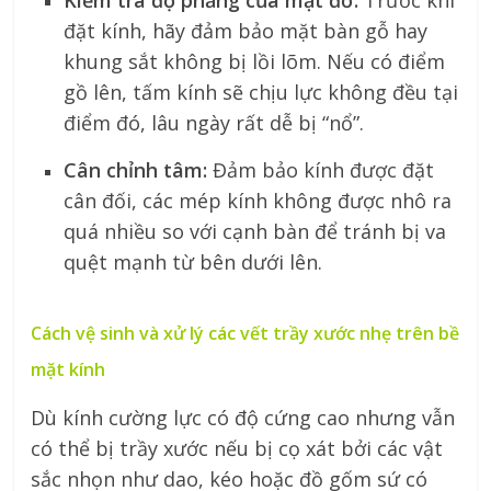
Kiểm tra độ phẳng của mặt đỡ:
Trước khi
đặt kính, hãy đảm bảo mặt bàn gỗ hay
khung sắt không bị lồi lõm. Nếu có điểm
gồ lên, tấm kính sẽ chịu lực không đều tại
điểm đó, lâu ngày rất dễ bị “nổ”.
Cân chỉnh tâm:
Đảm bảo kính được đặt
cân đối, các mép kính không được nhô ra
quá nhiều so với cạnh bàn để tránh bị va
quệt mạnh từ bên dưới lên.
Cách vệ sinh và xử lý các vết trầy xước nhẹ trên bề
mặt kính
Dù kính cường lực có độ cứng cao nhưng vẫn
có thể bị trầy xước nếu bị cọ xát bởi các vật
sắc nhọn như dao, kéo hoặc đồ gốm sứ có