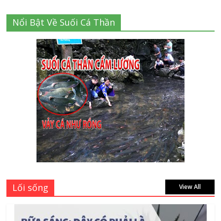
Cập nhật mới nhất: Vở học sinh 96 trang
Nổi Bật Về Suối Cá Thần
giá bao nhiêu tại 3 đại lý lớn có tiếng ở
Tphcm hiện nay?
July 9, 2026
Thành Long – Số 1 về dịch vụ sửa cửa
kính Quận 1 Tphcm tận nhà uy tín, giá rẻ
June 30, 2026
Mách bạn 7 địa chỉ sửa cửa nhôm kính
Tân Phú Tphcm tận nơi giá rẻ, uy tín
nhất hiện nay
August 5, 2026
Lối sống
View All