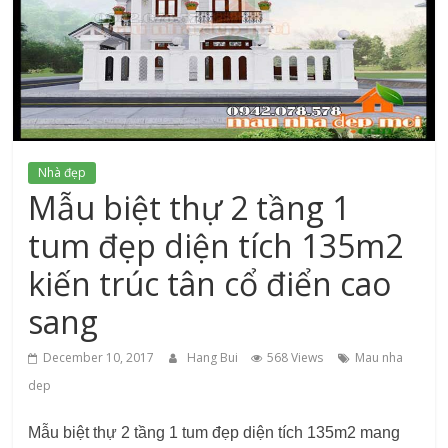
xứ
Thanh
Nhà đẹp
Mẫu biệt thự 2 tầng 1
tum đẹp diện tích 135m2
kiến trúc tân cổ điển cao
sang
December 10, 2017
Hang Bui
568 Views
Mau nha
dep
Mẫu biệt thự 2 tầng 1 tum đẹp diện tích 135m2 mang