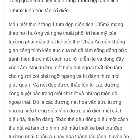
Tổng quan mẫu biệt thự 2 tầng 1 tum đẹp diện tích
135m2 kiến trúc tân cổ điển
Mẫu biệt thự 2 tầng 1 tum đẹp diện tích 135m2 mang
theo hơi hướng và nghệ thuật phối trí hoa mỹ của
trường phái mẫu thiết kế biệt thự Châu Âu nên không
gian công trình kiến trúc của nó đã làm sống động bức
tranh hiện thực một cách rực rỡ, diễm lệ và đong đầy
xúc cảm. Mỗi đường nét biểu đạt ngoại thất đều làm
cho người coi phải ngỡ ngàng và bị đánh thức mọi
giác quan. Và nét đẹp được thắp lên từ các đường
cong tuyệt hảo trong mỗi chi tiết và những món đồ
ngoại thất. Đó là các đường nét hoa văn trừu tượng,
những biểu trưng siêu hình được phô diễn một cách
điệu đà, duyên dáng. Toàn thể đều đồng điệu một cách
thu hút và làm cho hình thể mẫu thiết kế biệt thự đẹp
trường phái Châu Âu này hóa thành lấp lánh, huyền ảo