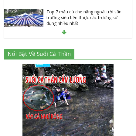
Top 7 mẫu dù che nắng ngoài trời sân
trường siêu bền được các trường sử
dụng nhiều nhất
July 20, 2026
Danh sách 8 đại lý bán tập vở học sinh
Nổi Bật Về Suối Cá Thần
giá sỉ tại Tphcm uy tín được đánh giá
High
July 16, 2026
Cập nhật mới nhất: Vở học sinh 96 trang
giá bao nhiêu tại 3 đại lý lớn có tiếng ở
Tphcm hiện nay?
July 9, 2026
Bảng giá vách ngăn nhôm kính cửa lùa
Siêu Rẻ mới nhất 2026 – Chất lượng cực
đỉnh