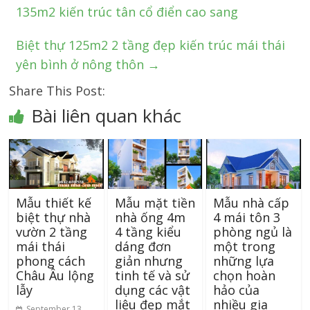
135m2 kiến trúc tân cổ điển cao sang
Biệt thự 125m2 2 tầng đẹp kiến trúc mái thái
yên bình ở nông thôn
→
Share This Post:
Bài liên quan khác
Mẫu thiết kế
Mẫu mặt tiền
Mẫu nhà cấp
biệt thự nhà
nhà ống 4m
4 mái tôn 3
vườn 2 tầng
4 tầng kiểu
phòng ngủ là
mái thái
dáng đơn
một trong
phong cách
giản nhưng
những lựa
Châu Âu lộng
tinh tế và sử
chọn hoàn
lẫy
dụng các vật
hảo của
liệu đẹp mắt
nhiều gia
September 13,