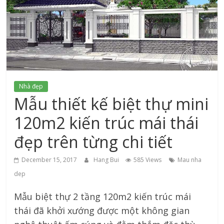
xứ
Thanh
Nhà đẹp
Mẫu thiết kế biệt thự mini
120m2 kiến trúc mái thái
đẹp trên từng chi tiết
December 15, 2017
Hang Bui
585 Views
Mau nha
dep
Mẫu biệt thự 2 tầng 120m2 kiến trúc mái
thái đã khởi xướng được một không gian