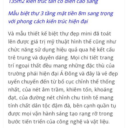
135m2 kiến trúc tân cổ điển cao sang
Mẫu biệt thự 3 tầng mặt tiền 8m sang trọng
với phong cách kiến trúc hiện đại
Và mẫu thiết kế biệt thự đẹp mini đã toát
lên được giá trị mỹ thuật hình thể cũng như
chức năng sử dụng hiệu quả qua hệ kết cấu
trẻ trung và duyên dáng. Mọi chi tiết trang
trí ngoại thất đều mang những đặc thù của
trường phái hiện đại Á Đông và đây là vẻ đẹp
uyển chuyển đến từ bố cục chỉnh thể thống
nhất, của nét âm trầm, khiêm tốn, khoáng
đạt, của đường nét chỉnh chu tinh tế mang
tính chất dân tộc đậm đà, bên cạnh quần tụ
được mọi vận hành sáng tạo rạng rỡ trong
bước tiến triển của công nghệ và vật liệu.