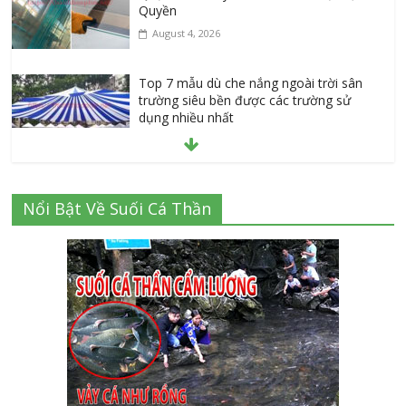
Quyền
August 4, 2026
Top 7 mẫu dù che nắng ngoài trời sân
trường siêu bền được các trường sử
dụng nhiều nhất
July 20, 2026
Danh sách 8 đại lý bán tập vở học sinh
Nổi Bật Về Suối Cá Thần
giá sỉ tại Tphcm uy tín được đánh giá
High
July 16, 2026
Cập nhật mới nhất: Vở học sinh 96 trang
giá bao nhiêu tại 3 đại lý lớn có tiếng ở
Tphcm hiện nay?
July 9, 2026
Bảng giá vách ngăn nhôm kính cửa lùa