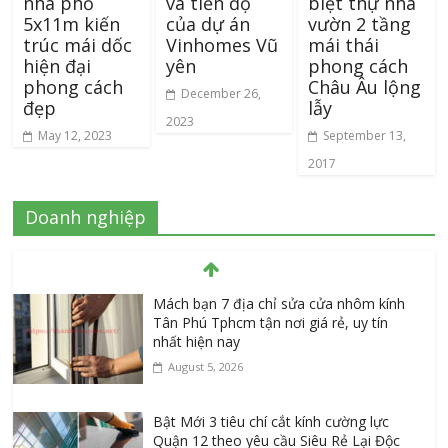
nhà phố
và tiến độ
biệt thự nhà
5x11m kiến
của dự án
vườn 2 tầng
trúc mái dốc
Vinhomes Vũ
mái thái
hiện đại
yên
phong cách
phong cách
Châu Âu lộng
December 26,
đẹp
lẫy
2023
May 12, 2023
September 13,
2017
Doanh nghiệp
Mách bạn 7 địa chỉ sửa cửa nhôm kính
Tân Phú Tphcm tận nơi giá rẻ, uy tín
nhất hiện nay
August 5, 2026
Bật Mới 3 tiêu chí cắt kính cường lực
Quận 12 theo yêu cầu Siêu Rẻ Lại Độc