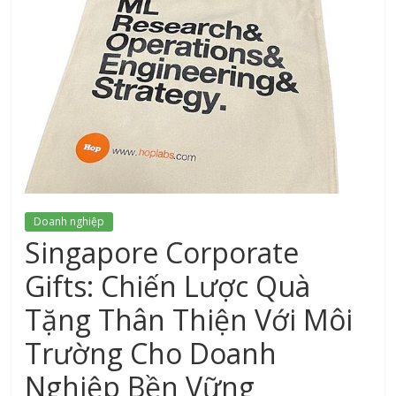
xứ
Thanh
Doanh nghiệp
Singapore Corporate
Gifts: Chiến Lược Quà
Tặng Thân Thiện Với Môi
Trường Cho Doanh
Nghiệp Bền Vững