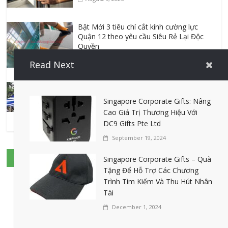
Bật Mới 3 tiêu chí cắt kính cường lực
Quận 12 theo yêu cầu Siêu Rẻ Lại Độc
Quyền
August 4, 2026
Read Next
Top 7 mẫu dù che nắng ngoài trời sân
trường siêu bền được các trường sử
Singapore Corporate Gifts: Nâng
dụng nhiều nhất
Cao Giá Trị Thương Hiệu Với
July 20, 2026
DC9 Gifts Pte Ltd
September 19, 2024
Danh sách 8 đại lý bán tập vở học sinh
Nổi Bật Về Suối Cá Thần
giá sỉ tại Tphcm uy tín được đánh giá
Singapore Corporate Gifts – Quà
High
Tặng Để Hỗ Trợ Các Chương
July 16, 2026
Trình Tìm Kiếm Và Thu Hút Nhân
Tài
Cập nhật mới nhất: Vở học sinh 96 trang
December 1, 2024
giá bao nhiêu tại 3 đại lý lớn có tiếng ở
Tphcm hiện nay?