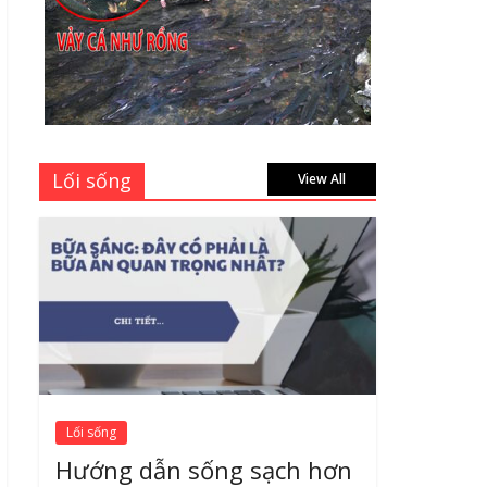
Thành Long – Số 1 về
dịch vụ sửa cửa kính
Quận 1 Tphcm tận nhà
uy tín, giá rẻ
June 30, 2026
Mách bạn 7 địa chỉ sửa
Lối sống
cửa nhôm kính Tân Phú
View All
Tphcm tận nơi giá rẻ,
uy tín nhất hiện nay
August 5, 2026
Lối sống
Hướng dẫn sống sạch hơn