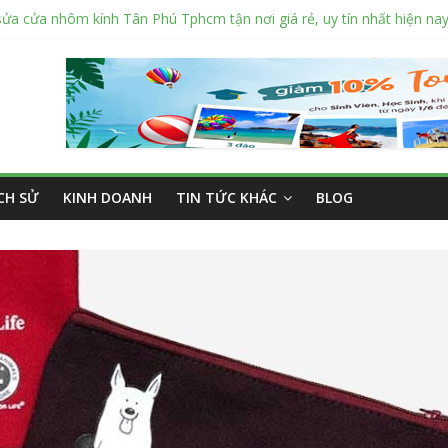
sửa cửa nhôm kính Tân Phú Tphcm tận nơi giá rẻ, uy tín nhất hiện na
cắt kính cường lực Quận 12 theo yêu cầu Siêu Rẻ Lại Độc Quyền
ng ngoài trời sân trường siêu bền được các trường sử dụng nhiều nh
án tập vở học sinh giá sỉ tại Tphcm uy tín được đánh giá High
ở học sinh 96 trang giá bao nhiêu tại 3 đại lý lớn có tiếng ở Tphcm hi
ỊCH SỬ
KINH DOANH
TIN TỨC KHÁC
BLOG