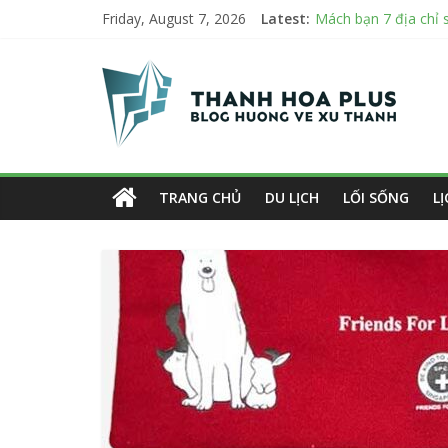
Mách bạn 7 địa chỉ 
Skip
Friday, August 7, 2026
Latest:
Bật Mới 3 tiêu chí 
to
Top 7 mẫu dù che nắ
Thanh
content
Danh sách 8 đại lý b
Cập nhật mới nhất: V
Hoa
Plus
TRANG CHỦ
DU LỊCH
LỐI SỐNG
L
Blog
hướng
về
xứ
Thanh