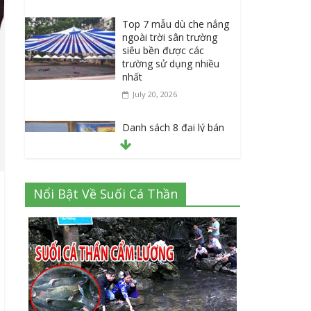
Top 7 mẫu dù che nắng
ngoài trời sân trường
siêu bền được các
trường sử dụng nhiều
nhất
July 20, 2026
Danh sách 8 đại lý bán
tập vở học sinh giá sỉ
tại Tphcm uy tín được
đánh giá High
July 16, 2026
Nổi Bật Về Suối Cá Thần
Cập nhật mới nhất: Vở
học sinh 96 trang giá
bao nhiêu tại 3 đại lý
lớn có tiếng ở Tphcm
hiện nay?
July 9, 2026