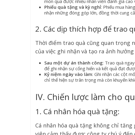
món quà được nhiều nhân viên đánh giá cao v
Phiếu quà tặng và kỳ nghỉ
: Phiếu mua hàng
nhận những đóng góp lớn, đồng thời cung cấp
2. Các dịp thích hợp để trao q
Thời điểm trao quà cũng quan trọng nh
của việc ghi nhận và tạo ra ảnh hưởng
Sau một dự án thành công
: Trao quà ngay
để ghi nhận sự cống hiến và kết quả đạt đượ
Kỷ niệm ngày vào làm
: Ghi nhận các cột m
chỉ thể hiện sự trân trọng mà còn khuyến khí
IV. Chiến lược làm cho q
1. Cá nhân hóa quà tặng:
Cá nhân hóa quà tặng không chỉ tăng 
viên cảm thấy được công ty chú ý đến 