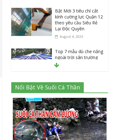
Bật Mới 3 tiêu chí cắt
kính cường lực Quận 12
theo yêu cầu Siêu Rẻ
Lại Độc Quyền
August 4, 2026
Top 7 mẫu dù che nắng
ngoài trời sân trường
siêu bền được các
trường sử dụng nhiều
nhất
July 20, 2026
Nổi Bật Về Suối Cá Thần
Danh sách 8 đại lý bán
tập vở học sinh giá sỉ
tại Tphcm uy tín được
đánh giá High
July 16, 2026
Cập nhật mới nhất: Vở