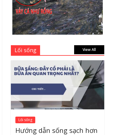
học sinh 96 trang giá
bao nhiêu tại 3 đại lý
lớn có tiếng ở Tphcm
hiện nay?
July 9, 2026
Bảng giá vách ngăn
Lối sống
nhôm kính cửa lùa Siêu
View All
Rẻ mới nhất 2026 –
Chất lượng cực đỉnh
August 7, 2026
Lối sống
Hướng dẫn sống sạch hơn