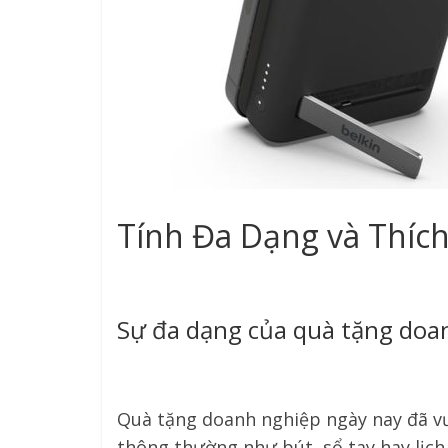
Tính Đa Dạng và Thíc
Sự đa dạng của quà tặng doan
Quà tặng doanh nghiệp ngày nay đã vư
thông thường như bút, sổ tay hay lịch