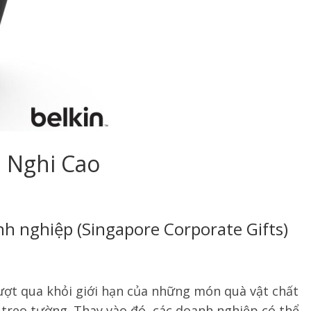
h Nghi Cao
h nghiệp (Singapore Corporate Gifts)
ợt qua khỏi giới hạn của những món quà vật chất
 treo tường. Thay vào đó, các doanh nghiệp có thể