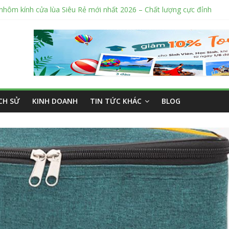
nhôm kính cửa lùa Siêu Rẻ mới nhất 2026 – Chất lượng cực đỉnh
sửa cửa nhôm kính Tân Phú Tphcm tận nơi giá rẻ, uy tín nhất hiện na
cắt kính cường lực Quận 12 theo yêu cầu Siêu Rẻ Lại Độc Quyền
ng ngoài trời sân trường siêu bền được các trường sử dụng nhiều nh
án tập vở học sinh giá sỉ tại Tphcm uy tín được đánh giá High
ỊCH SỬ
KINH DOANH
TIN TỨC KHÁC
BLOG