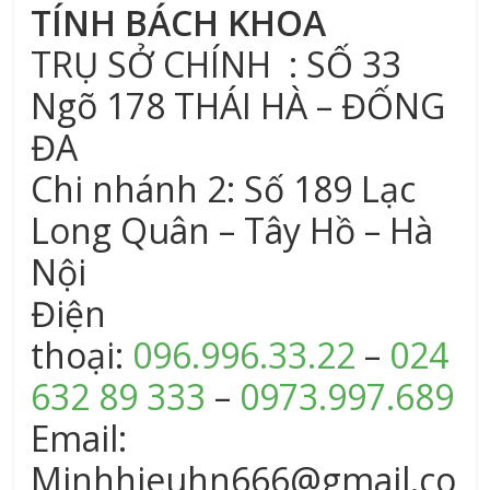
TÍNH BÁCH KHOA
TRỤ SỞ CHÍNH : SỐ 33
Ngõ 178 THÁI HÀ – ĐỐNG
ĐA
Chi nhánh 2: Số 189 Lạc
Long Quân – Tây Hồ – Hà
Nội
Điện
thoại:
096.996.33.22
–
024
632 89 333
–
0973.997.689
Email:
Minhhieuhn666@gmail.co