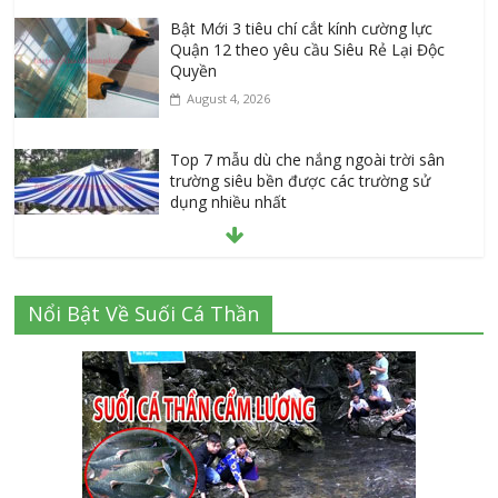
Bật Mới 3 tiêu chí cắt kính cường lực
Quận 12 theo yêu cầu Siêu Rẻ Lại Độc
Quyền
August 4, 2026
Top 7 mẫu dù che nắng ngoài trời sân
trường siêu bền được các trường sử
dụng nhiều nhất
July 20, 2026
Danh sách 8 đại lý bán tập vở học sinh
Nổi Bật Về Suối Cá Thần
giá sỉ tại Tphcm uy tín được đánh giá
High
July 16, 2026
Cập nhật mới nhất: Vở học sinh 96 trang
giá bao nhiêu tại 3 đại lý lớn có tiếng ở
Tphcm hiện nay?
July 9, 2026