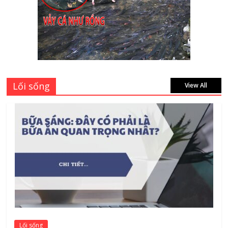
Bảng giá vách ngăn nhôm kính cửa lùa
Siêu Rẻ mới nhất 2026 – Chất lượng cực
đỉnh
August 7, 2026
Lối sống
View All
Lối sống