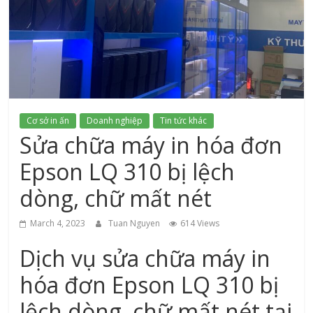
xứ
Thanh
Cơ sở in ấn
Doanh nghiệp
Tin tức khác
Sửa chữa máy in hóa đơn
Epson LQ 310 bị lệch
dòng, chữ mất nét
March 4, 2023
Tuan Nguyen
614 Views
Dịch vụ sửa chữa máy in
hóa đơn Epson LQ 310 bị
lệch dòng, chữ mất nét tại