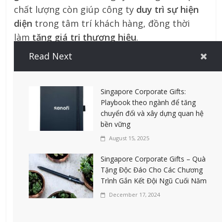
chất lượng còn giúp công ty
duy trì sự hiện
diện
trong tâm trí khách hàng, đồng thời
làm
tăng giá trị thương hiệu
.
Read Next
3. Tối Ưu Chi Phí Quà Tặng
Doanh Nghiệp
Singapore Corporate Gifts:
Playbook theo ngành để tăng
chuyển đổi và xây dựng quan hệ
bền vững
Khi lựa chọn quà tặng doanh nghiệp, công ty
August 15, 2025
cần đảm bảo rằng món quà không chỉ phù
Singapore Corporate Gifts – Quà
hợp với
ngân sách marketing
mà còn đảm
Tặng Độc Đáo Cho Các Chương
bảo
hiệu quả cao
trong việc xây dựng
mối
Trình Gắn Kết Đội Ngũ Cuối Năm
quan hệ lâu dài
với khách hàng. Quà tặng
December 17, 2024
không nhất thiết phải đắt tiền, nhưng cần
phải có
giá trị sử dụng cao
và
tạo ấn tượng