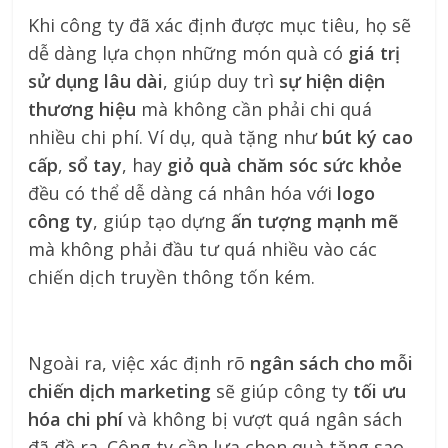
Khi công ty đã xác định được mục tiêu, họ sẽ
dễ dàng lựa chọn những món quà có
giá trị
sử dụng lâu dài
, giúp duy trì
sự hiện diện
thương hiệu
mà không cần phải chi quá
nhiều chi phí. Ví dụ, quà tặng như
bút ký cao
cấp
,
sổ tay
, hay
giỏ quà chăm sóc sức khỏe
đều có thể dễ dàng cá nhân hóa với
logo
công ty
, giúp tạo dựng
ấn tượng mạnh mẽ
mà không phải đầu tư quá nhiều vào các
chiến dịch truyền thông tốn kém.
Ngoài ra, việc xác định rõ
ngân sách cho mỗi
chiến dịch marketing
sẽ giúp công ty
tối ưu
hóa chi phí
và không bị vượt quá ngân sách
đã đề ra. Công ty cần lựa chọn quà tặng sao