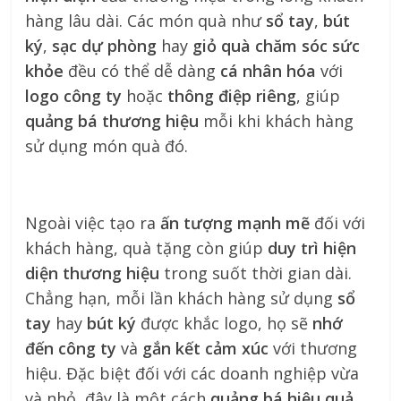
hàng lâu dài. Các món quà như
sổ tay
,
bút
ký
,
sạc dự phòng
hay
giỏ quà chăm sóc sức
khỏe
đều có thể dễ dàng
cá nhân hóa
với
logo công ty
hoặc
thông điệp riêng
, giúp
quảng bá thương hiệu
mỗi khi khách hàng
sử dụng món quà đó.
Ngoài việc tạo ra
ấn tượng mạnh mẽ
đối với
khách hàng, quà tặng còn giúp
duy trì hiện
diện thương hiệu
trong suốt thời gian dài.
Chẳng hạn, mỗi lần khách hàng sử dụng
sổ
tay
hay
bút ký
được khắc logo, họ sẽ
nhớ
đến công ty
và
gắn kết cảm xúc
với thương
hiệu. Đặc biệt đối với các doanh nghiệp vừa
và nhỏ, đây là một cách
quảng bá hiệu quả