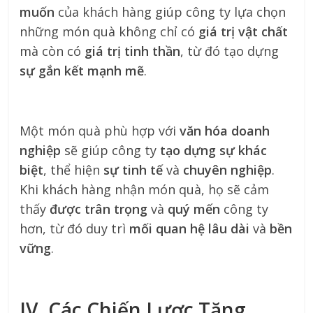
muốn
của khách hàng giúp công ty lựa chọn
những món quà không chỉ có
giá trị vật chất
mà còn có
giá trị tinh thần
, từ đó tạo dựng
sự gắn kết mạnh mẽ
.
Một món quà phù hợp với
văn hóa doanh
nghiệp
sẽ giúp công ty
tạo dựng sự khác
biệt
, thể hiện
sự tinh tế
và
chuyên nghiệp
.
Khi khách hàng nhận món quà, họ sẽ cảm
thấy
được trân trọng
và
quý mến
công ty
hơn, từ đó duy trì
mối quan hệ lâu dài
và
bền
vững
.
IV. Các Chiến Lược Tăng