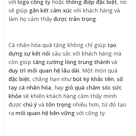
với
logo công ty
hoặc
thông điệp đặc biệt
, nó
sẽ giúp
gắn kết cảm xúc
với khách hàng và
làm họ cảm thấy
được trân trọng
.
Cá nhân hóa quà tặng không chỉ giúp
tạo
dựng sự kết nối
sâu sắc với khách hàng mà
còn giúp
tăng cường lòng trung thành
và
duy trì mối quan hệ lâu dài
. Một món quà
đặc biệt
, chẳng hạn như
bút ký khắc tên
,
sổ
tay cá nhân hóa
, hay
giỏ quà chăm sóc sức
khỏe
sẽ khiến khách hàng cảm thấy mình
được
chú ý
và
tôn trọng
nhiều hơn, từ đó tạo
ra
mối quan hệ bền vững
với công ty.