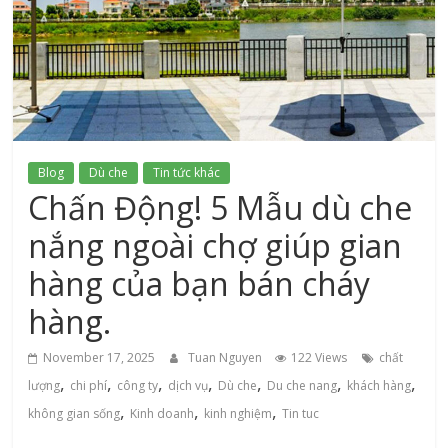
xứ
Thanh
Blog
Dù che
Tin tức khác
Chấn Động! 5 Mẫu dù che
nắng ngoài chợ giúp gian
hàng của bạn bán cháy
hàng.
November 17, 2025
Tuan Nguyen
122 Views
chất
,
,
,
,
,
,
,
lượng
chi phí
công ty
dịch vụ
Dù che
Du che nang
khách hàng
,
,
,
không gian sống
Kinh doanh
kinh nghiệm
Tin tuc