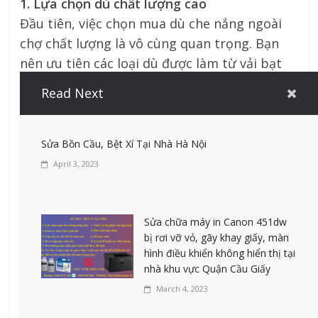
1. Lựa chọn dù chất lượng cao
Đầu tiên, việc chọn mua dù che nắng ngoài
chợ chất lượng là vô cùng quan trọng. Bạn
nên ưu tiên các loại dù được làm từ vải bạt
chống thấm nước, chống tia UV và có khung
Read Next
sườn chắc chắn bằng thép không gỉ hoặc
nhôm cao cấp. Dù chất lượng tốt không chỉ
bền mà còn giúp bạn tiết kiệm chi phí sửa
Sửa Bồn Cầu, Bệt Xí Tại Nhà Hà Nội
chữa hoặc thay mới.
April 3, 2023
2. Sử dụng đúng cách
– **Lắp đặt đúng kỹ thuật**: Đảm bảo dù
che nắng ngoài chợ được cố định chắc chắn
Sửa chữa máy in Canon 451dw
bị rơi vỡ vỏ, gãy khay giấy, màn
trên mặt đất hoặc các giá đỡ để tránh bị lật
hình điều khiển không hiển thị tại
hoặc hư hỏng khi gặp gió mạnh.
nhà khu vực Quận Cầu Giấy
– **Điều chỉnh theo thời tiết**: Khi không sử
March 4, 2023
dụng, đặc biệt trong điều kiện thời tiết xấu